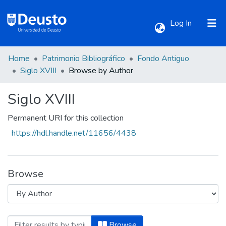
(current)
Log In
Home
Patrimonio Bibliográfico
Fondo Antiguo
Communities & Collections
Siglo XVIII
Browse by Author
Siglo XVIII
All of DSpace
Permanent URI for this collection
https://hdl.handle.net/11656/4438
Browse
Browsing Siglo XVIII by Author "Beaulac
Browse