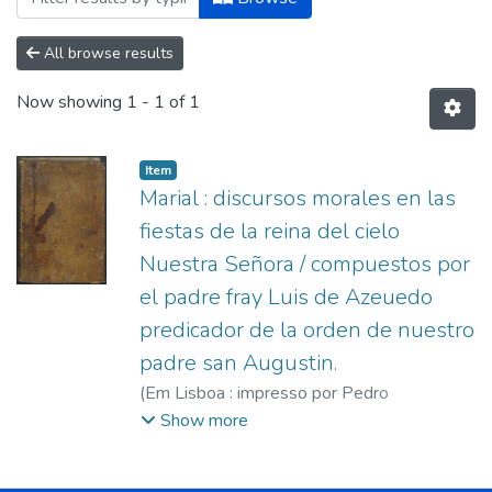
All browse results
Now showing
1 - 1 of 1
Item
Marial : discursos morales en las
fiestas de la reina del cielo
Nuestra Señora / compuestos por
el padre fray Luis de Azeuedo
predicador de la orden de nuestro
padre san Augustin.
(
Em Lisboa : impresso por Pedro
Crasbeeck,
1602
)
Acevedo, Luis de (O.S.A),
Show more
m. ca. 1600.
;
Craesbeeck, Pedro, 1572-
1632.