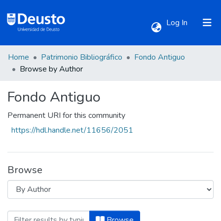
(current)
Log In
Home
Patrimonio Bibliográfico
Fondo Antiguo
Communities & Collections
Browse by Author
Fondo Antiguo
All of DSpace
Permanent URI for this community
https://hdl.handle.net/11656/2051
Browse
Browsing Fondo Antiguo by Author "Aceve
Browse