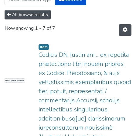
All browse results
Now showing
1 - 7 of 7
Item
Codicis DN. Iustiniani ... ex repetita
prælectione libri nouem priores,
ex Codice Theodosiano, & alijs
vetustissimis exemplaribus quoad
No Thumbnail Available
fieri potuit, repræsentati /
commentarijs Accursij, scholijs,
intellectibus singularibus,
additionibusq[ue] clarissimorum
iureconsultorum nouissimè