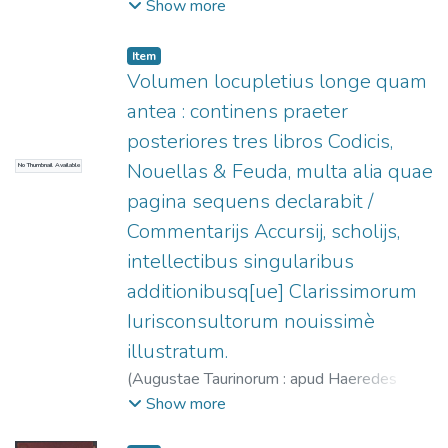
Nicolai Beuilaquae,
1576
)
Accursius, 1182?
Show more
-1260?
;
Eredi di Niccolò Bevilacqua, fl.
1574-1598.
Item
Volumen locupletius longe quam
antea : continens praeter
posteriores tres libros Codicis,
Nouellas & Feuda, multa alia quae
No Thumbnail Available
pagina sequens declarabit /
Commentarijs Accursij, scholijs,
intellectibus singularibus
additionibusq[ue] Clarissimorum
Iurisconsultorum nouissimè
illustratum.
(
Augustae Taurinorum : apud Haeredes
Nicolai Beuilaquae,
1576
)
Accursius, 1182?
Show more
-1260?
;
Eredi di Niccolò Bevilacqua, fl.