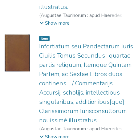
illustratus.
(
Augustae Taurinorum : apud Haeredes
Nicolai Beuilaquae,
1576
)
Accursius, 1182?
Show more
-1260?
;
Eredi di Niccolò Bevilacqua, fl.
1574-1598
Item
Infortiatum seu Pandectarum Iuris
Ciuilis Tomus Secundus : quartae
partis reliquum, Itemque Quintam
Partem, ac Sextae Libros duos
continens ... / Commentarijs
Accursij, scholijs, intellectibus
singularibus, additionibus[que]
Clarissimorum Iurisconsultorum
nouissimè illustratus.
(
Augustae Taurinorum : apud Haeredes
Nicolai Beuilaquae,
1576
)
Accursius, 1182?
Show more