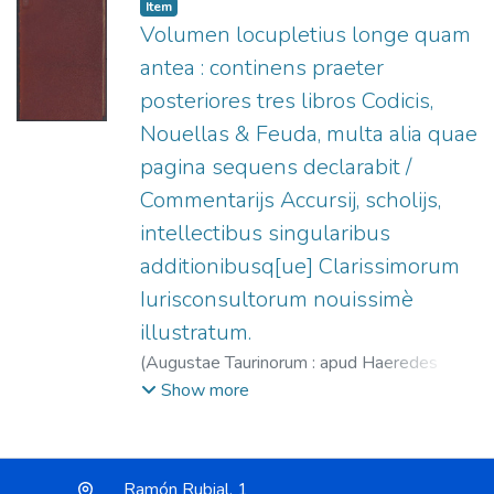
1574-1598.
Item
Volumen locupletius longe quam
antea : continens praeter
posteriores tres libros Codicis,
Nouellas & Feuda, multa alia quae
pagina sequens declarabit /
Commentarijs Accursij, scholijs,
intellectibus singularibus
additionibusq[ue] Clarissimorum
Iurisconsultorum nouissimè
illustratum.
(
Augustae Taurinorum : apud Haeredes
Nicolai Beuilaquae,
1576
)
Accursius, 1182?
Show more
-1260?
;
Eredi di Niccolò Bevilacqua, fl.
1574-1598
Ramón Rubial, 1