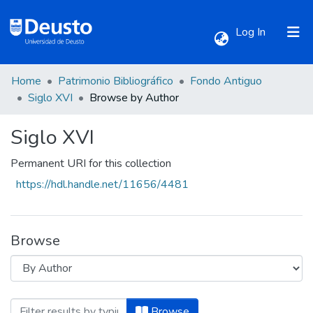
(current)
Log In
Home
Patrimonio Bibliográfico
Fondo Antiguo
Communities & Collections
Siglo XVI
Browse by Author
Siglo XVI
All of DSpace
Permanent URI for this collection
https://hdl.handle.net/11656/4481
Browse
Browsing Siglo XVI by Author "Accursiu
Browse