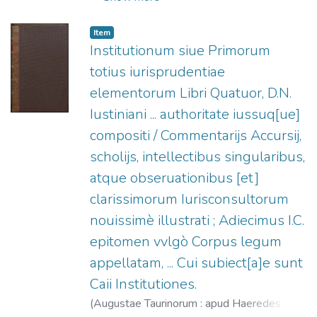
-1260?
;
Eredi di Niccolò Bevilacqua, fl.
1574-1598
Item
Institutionum siue Primorum
totius iurisprudentiae
elementorum Libri Quatuor, D.N.
Iustiniani ... authoritate iussuq[ue]
compositi / Commentarijs Accursij,
scholijs, intellectibus singularibus,
atque obseruationibus [et]
clarissimorum Iurisconsultorum
nouissimè illustrati ; Adiecimus I.C.
epitomen vvlgò Corpus legum
appellatam, ... Cui subiect[a]e sunt
Caii Institutiones.
(
Augustae Taurinorum : apud Haeredes