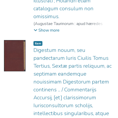
illustrati ; Holandri etiam
catalogum consulum non
omissimus.
(
Augustae Taurinorum : apud hæredes
Nicolai Beuilaquæ,
1576
)
Accursius, 1182?
Show more
-1260?
;
Haloander, Gregor, 1501-1531.
;
Eredi di Niccolò Bevilacqua, fl. 1574-1598.
Item
Digestum nouum, seu
pandectarum Iuris Ciuilis Tomus
Tertius, Sextæ partis reliquum, ac
septimam eandemque
nouissimam Digestorum partem
continens ... / Commentarijs
Accursij, [et] clarissimorum
Iurisconsultorum scholijs,
intellectibus singularibus, atque