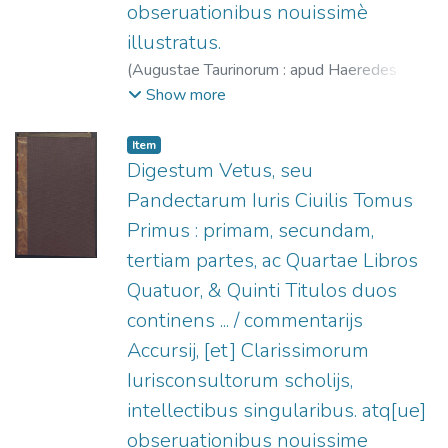
obseruationibus nouissimè
illustratus.
(
Augustae Taurinorum : apud Haeredes
Nicolai Beuilaquae,
1576
)
Accursius, 1182?
Show more
-1260?
;
Eredi di Niccolò Bevilacqua, fl.
1574-1598
Item
Digestum Vetus, seu
Pandectarum Iuris Ciuilis Tomus
Primus : primam, secundam,
tertiam partes, ac Quartae Libros
Quatuor, & Quinti Titulos duos
continens ... / commentarijs
Accursij, [et] Clarissimorum
Iurisconsultorum scholijs,
intellectibus singularibus. atq[ue]
obseruationibus nouissime