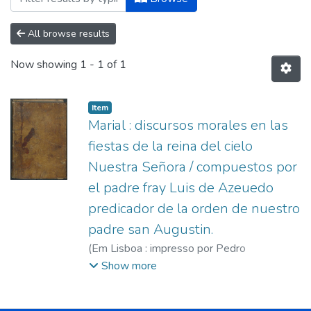
All browse results
Now showing
1 - 1 of 1
Item
Marial : discursos morales en las
fiestas de la reina del cielo
Nuestra Señora / compuestos por
el padre fray Luis de Azeuedo
predicador de la orden de nuestro
padre san Augustin.
(
Em Lisboa : impresso por Pedro
Crasbeeck,
1602
)
Acevedo, Luis de (O.S.A),
Show more
m. ca. 1600.
;
Craesbeeck, Pedro, 1572-
1632.