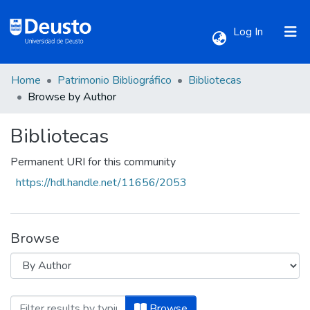
(current)
Log In
Home
Patrimonio Bibliográfico
Bibliotecas
Communities & Collections
Browse by Author
Bibliotecas
All of DSpace
Permanent URI for this community
https://hdl.handle.net/11656/2053
Browse
Browsing Bibliotecas by Author "Acevedo,
Browse