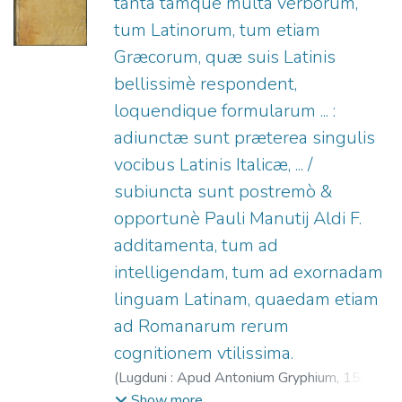
tanta tamque multa verborum,
tum Latinorum, tum etiam
Græcorum, quæ suis Latinis
bellissimè respondent,
loquendique formularum ... :
adiunctæ sunt præterea singulis
vocibus Latinis Italicæ, ... /
subiuncta sunt postremò &
opportunè Pauli Manutij Aldi F.
additamenta, tum ad
intelligendam, tum ad exornadam
linguam Latinam, quaedam etiam
ad Romanarum rerum
cognitionem vtilissima.
(
Lugduni : Apud Antonium Gryphium,
1565
)
Ambrogio da Calepio (O.S.A.), 1435-1511.
;
Show more