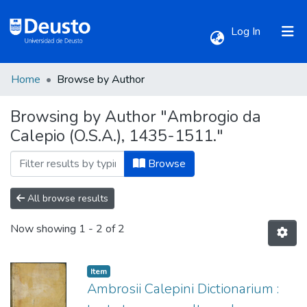
(current)
Log In
Home
Browse by Author
Communities & Collections
Browsing by Author "Ambrogio da
Calepio (O.S.A.), 1435-1511."
All of DSpace
Browse
All browse results
Now showing
1 - 2 of 2
Item
Ambrosii Calepini Dictionarium :