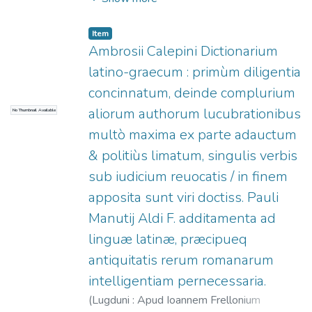
Manuzio, Paolo, 1512-1574.
;
Gryphius,
Antoine, 1527-1599.
Item
Ambrosii Calepini Dictionarium
latino-graecum : primùm diligentia
concinnatum, deinde complurium
aliorum authorum lucubrationibus
No Thumbnail Available
multò maxima ex parte adauctum
& politiùs limatum, singulis verbis
sub iudicium reuocatis / in finem
apposita sunt viri doctiss. Pauli
Manutij Aldi F. additamenta ad
linguæ latinæ, præcipueq
antiquitatis rerum romanarum
intelligentiam pernecessaria.
(
Lugduni : Apud Ioannem Frellonium