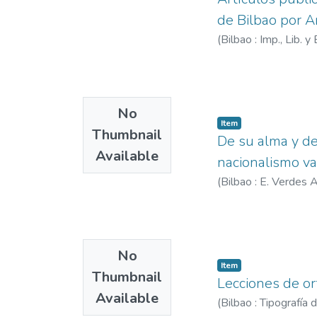
de Bilbao por Ar
(
Bilbao : Imp., Lib.
No
Item
Thumbnail
De su alma y de
Available
nacionalismo vas
(
Bilbao : E. Verdes A
No
Item
Thumbnail
Lecciones de ort
Available
(
Bilbao : Tipografía