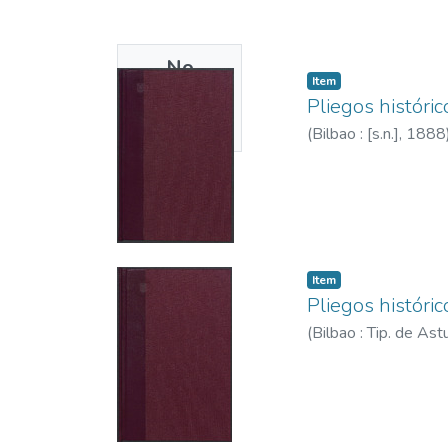
No
Item
Thumbnail
Pliegos histórico
Available
(
Bilbao : [s.n.],
1888
Item
Pliegos histórico-
(
Bilbao : Tip. de Ast