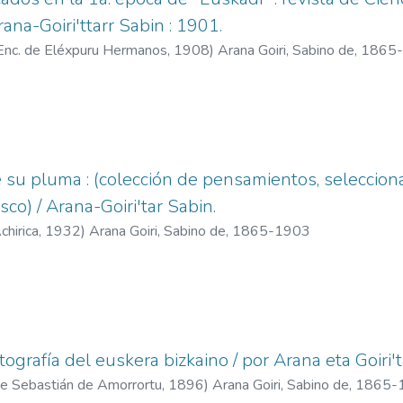
ana-Goiri'ttarr Sabin : 1901.
 y Enc. de Eléxpuru Hermanos,
1908
)
Arana Goiri, Sabino de, 186
 su pluma : (colección de pensamientos, selecciona
co) / Arana-Goiri'tar Sabin.
chirica,
1932
)
Arana Goiri, Sabino de, 1865-1903
ografía del euskera bizkaino / por Arana eta Goiri't
 de Sebastián de Amorrortu,
1896
)
Arana Goiri, Sabino de, 1865