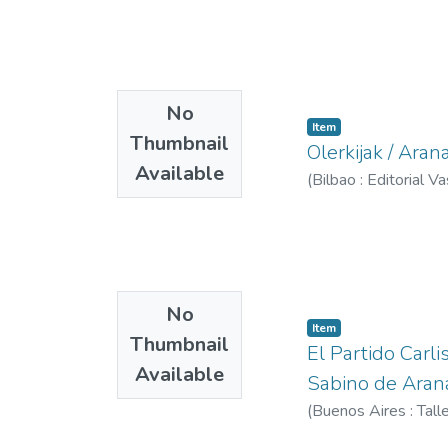
No
Item
Thumbnail
Olerkijak / Arana
Available
(
Bilbao : Editorial V
No
Item
Thumbnail
El Partido Carl
Available
Sabino de Arana
(
Buenos Aires : Tall