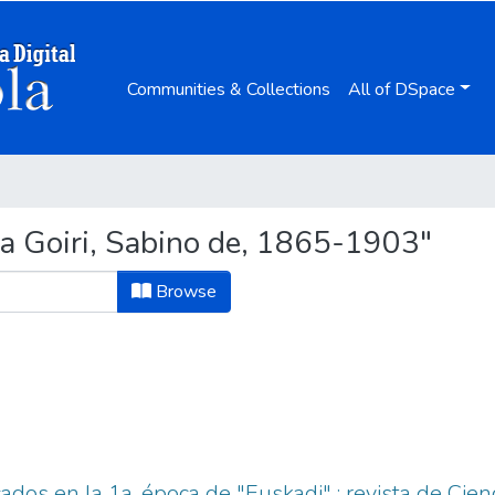
Communities & Collections
All of DSpace
a Goiri, Sabino de, 1865-1903"
Browse
cados en la 1a. época de "Euskadi" : revista de Cien