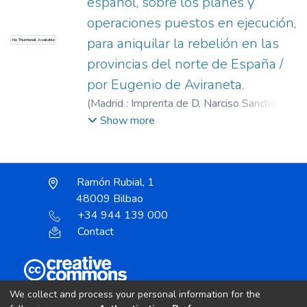
español, sobre los planes y
operaciones puestos en ejecución,
para aniquilar la rebelión en las
No Thumbnail Available
provincias del norte de España /
por Eugenio de Aviraneta.
(
Madrid : Imprenta de D. Narciso Sanchiz,
1844
)
Aviraneta e Ibargoyen, Eugenio,
Show more
1792-1872
Ramón Rubial, 1
48009 Bilbao
+34 944 139 000
Contact
Unless otherwise noted, the item license is described
We collect and process your personal information for the