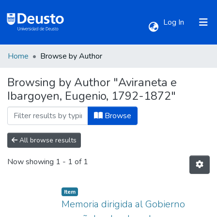
(current)
Log In
Home
Browse by Author
Communities & Collections
Browsing by Author "Aviraneta e
Ibargoyen, Eugenio, 1792-1872"
All of DSpace
Browse
All browse results
Now showing
1 - 1 of 1
Item
Memoria dirigida al Gobierno