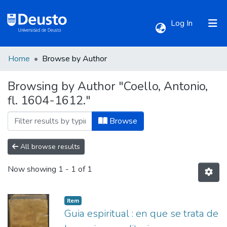
(current)
Log In
Home
Browse by Author
Communities & Collections
Browsing by Author "Coello, Antonio,
fl. 1604-1612."
All of DSpace
Browse
All browse results
Now showing
1 - 1 of 1
Item
Guia espiritual : en que se trata de