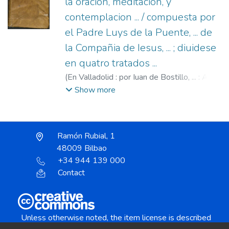
la oracion, meditacion, y
contemplacion ... / compuesta por
el Padre Luys de la Puente, ... de
la Compañia de Iesus, ... ; diuidese
en quatro tratados ...
(
En Valladolid : por Iuan de Bostillo, ... : A
costa de Antonio Coello, y vendese en su
Show more
casa,
1609
)
Puente, Luis de la (S.I.), 1554-
1624.
;
Bostillo, Juan de, fl. 1598-1610.
;
Coello, Antonio, fl. 1604-1612.
Ramón Rubial, 1
48009 Bilbao
+34 944 139 000
Contact
Unless otherwise noted, the item license is described