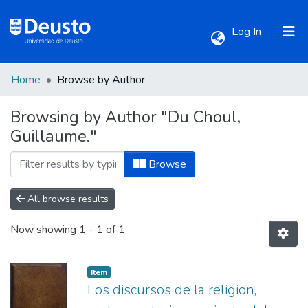
(current)
Log In
Home
Browse by Author
Communities & Collections
Browsing by Author "Du Choul,
Guillaume."
All of DSpace
Browse
All browse results
Now showing
1 - 1 of 1
Item
Los discursos de la religion,