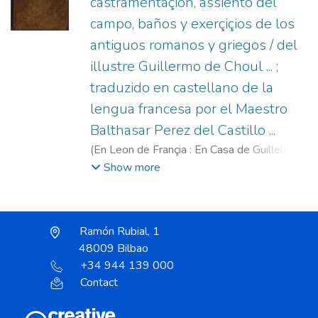
castramentaçion, assiento del
campo, baños y exerçiçios de los
antiguos romanos y griegos / del
illustre Guillermo de Choul ... ;
traduzido en castellano de la
lengua francesa por el Maestro
Balthasar Perez del Castillo ...
(
En Leon de Françia : En Casa de Guillelmo
Rouillio,
1579
)
Du Choul, Guillaume.
;
Pérez
Show more
del Castillo, Baltasar, fl. 1574-1579.
;
Rouillé, Guillaume, 1518?-1589.
Ramón Rubial, 1
48009 Bilbao
+34 944 139 000
Contact