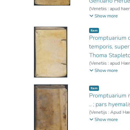
Gentiano Herueto
(
Venetiis : apud hae
407.
;
Hervet, Genti
Show more
1600.
Item
Promptuarium c
temporis, super 
Thoma Stapleton
(
Venetiis : apud Hæ
1561-1600.
Show more
Item
Promptuarium mo
... ; pars hyemalis 
(
Venetijs : Apud H
1561-1600.
Show more