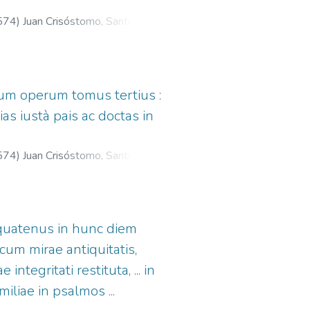
574
)
Juan Crisóstomo, Santo, m.
1561-1600.
rum operum tomus tertius :
as iustà pais ac doctas in
574
)
Juan Crisóstomo, Santo, m.
1561-1600.
 quatenus in hunc diem
cum mirae antiquitatis,
egritati restituta, ... in
liae in psalmos ...