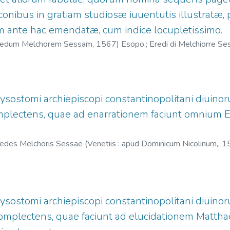
iconibus in gratiam studiosæ iuuentutis illustratæ,
m ante hac emendatæ, cum indice locupletissimo.
eredum Melchorem Sessam,
1567
)
Esopo.
;
Eredi di Melchiorre Se
rysostomi archiepiscopi constantinopolitani diui
mplectens, quae ad enarrationem faciunt omnium E
redes Melchoris Sessae (Venetiis : apud Dominicum Nicolinum,,
1
abbio, Domenico, fl. 1557-1605?
;
Eredi di Melchiorre Sessa, fl. 
rysostomi archiepiscopi constantinopolitani diui
omplectens, quae faciunt ad elucidationem Matthae