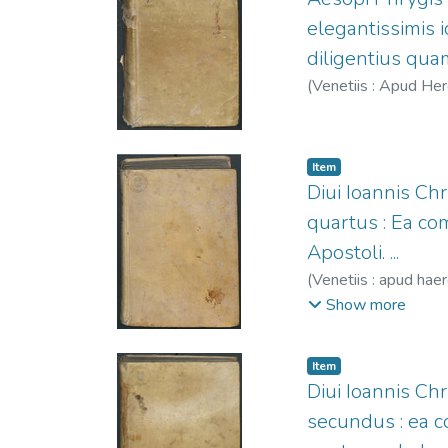
elegantissimis 
diligentius qua
(
Venetiis : Apud H
Item
Diui Ioannis Ch
quartus : Ea co
Apostoli. ...
(
Venetiis : apud hae
407.
;
Nicolini da S
Show more
Item
Diui Ioannis Ch
secundus : ea c