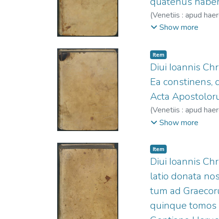
quatenus haberi
(
Venetiis : apud hae
407.
;
Nicolini da S
Show more
Item
Diui Ioannis Ch
Ea constinens, q
Acta Apostolorum
(
Venetiis : apud hae
407.
;
Nicolini da S
Show more
Item
Diui Ioannis Ch
latio donata no
tum ad Graecorum
quinque tomos d