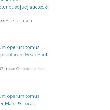
 pluribusq[ue] auctæ, &
ssa, fl. 1561-1600.
norum operum tomus
pistolarum Beati Pauli
574
)
Juan Crisóstomo, Santo, m.
1561-1600.
norum operum tomus
i, Marci & Lucae,