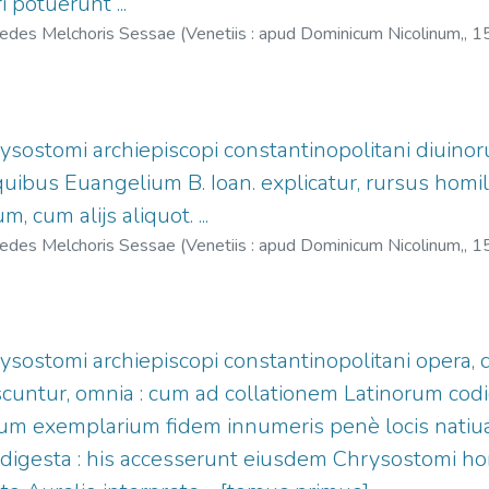
 potuerunt ...
redes Melchoris Sessae (Venetiis : apud Dominicum Nicolinum,,
1
abbio, Domenico, fl. 1557-1605?
;
Eredi di Melchiorre Sessa, fl. 
rysostomi archiepiscopi constantinopolitani diuino
uibus Euangelium B. Ioan. explicatur, rursus homili
, cum alijs aliquot. ...
redes Melchoris Sessae (Venetiis : apud Dominicum Nicolinum,,
1
abbio, Domenico, fl. 1557-1605?
;
Eredi di Melchiorre Sessa, fl. 
rysostomi archiepiscopi constantinopolitani opera,
scuntur, omnia : cum ad collationem Latinorum codi
 exemplarium fidem innumeris penè locis natiuae int
igesta : his accesserunt eiusdem Chrysostomi homi