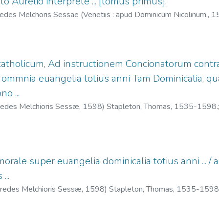
 Aurelio interprete ... [tomus primus].
redes Melchoris Sessae (Venetiis : apud Dominicum Nicolinum,,
1
an, 1499-1584.
;
Nicolini da Sabbio, Domenico, fl. 1557-1605?
;
E
atholicum, Ad instructionem Concionatorum contra
ommnia euangelia totius anni Tam Dominicalia, quàm
o ...
redes Melchioris Sessæ,
1598
)
Stapleton, Thomas, 1535-1598.
rale super euangelia dominicalia totius anni ... 
...
æredes Melchioris Sessæ,
1598
)
Stapleton, Thomas, 1535-1598