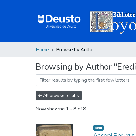
Home
Browse by Author
Browsing by Author "Eredi
All browse results
Now showing
1 - 8 of 8
Item
Aesopi Phrygis 