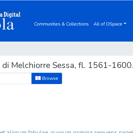
Communities & Collections
All of DSpace
 di Melchiorre Sessa, fl. 1561-1600
Browse
et aliorum fabulae, quorum nomina sequens pagella