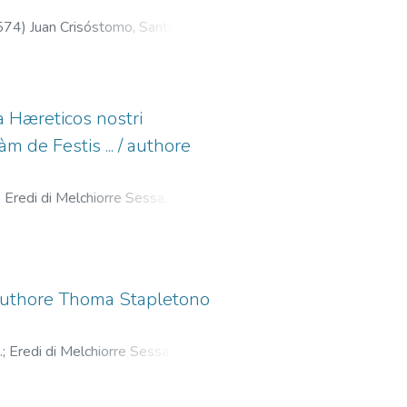
574
)
Juan Crisóstomo, Santo, m.
redi di Melchiorre Sessa, fl. 1561-
 Hæreticos nostri
 de Festis ... / authore
;
Eredi di Melchiorre Sessa, fl.
/ authore Thoma Stapletono
.
;
Eredi di Melchiorre Sessa, fl.