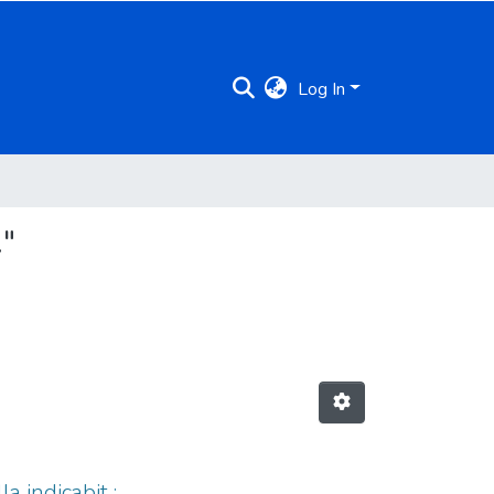
Log In
."
 indicabit :