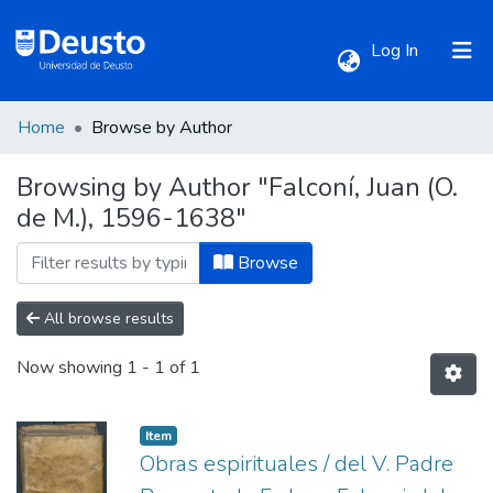
(current)
Log In
Home
Browse by Author
Communities & Collections
Browsing by Author "Falconí, Juan (O.
de M.), 1596-1638"
All of DSpace
Browse
All browse results
Now showing
1 - 1 of 1
Item
Obras espirituales / del V. Padre