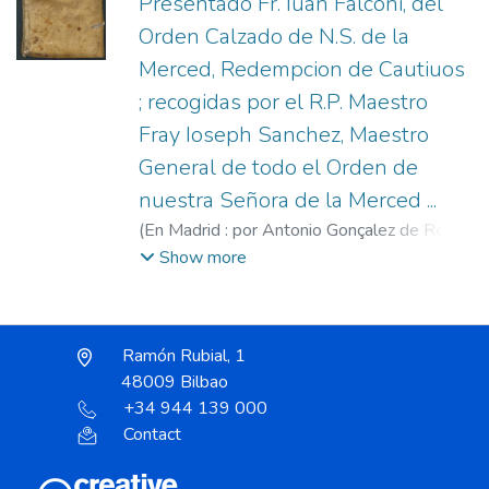
Presentado Fr. Iuan Falconi, del
Orden Calzado de N.S. de la
Merced, Redempcion de Cautiuos
; recogidas por el R.P. Maestro
Fray Ioseph Sanchez, Maestro
General de todo el Orden de
nuestra Señora de la Merced ...
(
En Madrid : por Antonio Gonçalez de Reyes
: acosta de Marcos del Ribero y Rodriguez,
Show more
mercader de libros ...,
1680
)
Falconí, Juan (O.
de M.), 1596-1638
;
Sanchis, José (O. de
M.), 1622-1694
;
González de Reyes,
Ramón Rubial, 1
Antonio, fl. 1674-1722
;
Ribero Rodríguez,
48009 Bilbao
Marcos del, fl. 1676-1680
+34 944 139 000
Contact