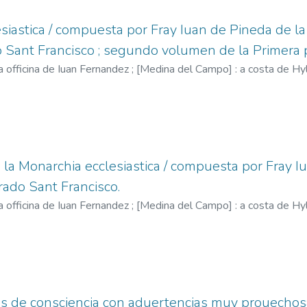
siastica / compuesta por Fray Iuan de Pineda de l
Sant Francisco ; segundo volumen de la Primera p
a officina de Iuan Fernandez ; [Medina del Campo] : a costa de H
del Campo,
1588
)
Pineda, Juan de (O.F.M.), ca. 1521-ca. 1599.
;
Fe
l. 1576-1598.
 la Monarchia ecclesiastica / compuesta por Fray 
ado Sant Francisco.
a officina de Iuan Fernandez ; [Medina del Campo] : a costa de H
l Campo ; (En Burgos : En casa de Philippe de Iunta),
1588
)
Pine
uan, fl. 1581-1600.
;
Bonefont, Hilario, fl. 1576-1598.
;
Junta, Fel
 de consciencia con aduertencias muy prouechosa