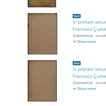
Item
In primam secun
Francisco Çumel
(
Salmanticæ : excud
1581-1600.
Show more
Item
In primam secun
Francisco Çumel
(
Salmanticæ : excud
1581-1600.
Show more