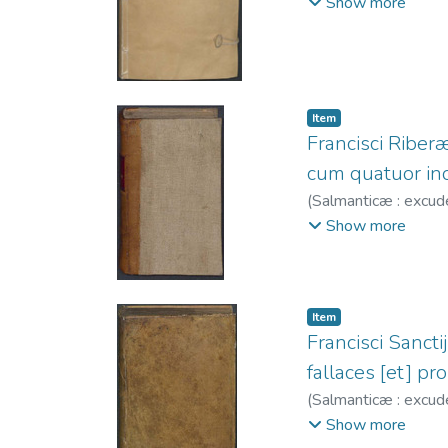
-1591.
;
Fernández, 
Show more
Item
Francisci Riberæ 
cum quatuor indi
(
Salmanticæ : excud
1581-1600.
Show more
Item
Francisci Sancti
fallaces [et] pro
(
Salmanticæ : excud
fl. 1581-1600.
Show more