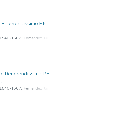
 Reuerendissimo P.F.
.
a. 1540-1607.
;
Fernández, Juan, fl.
re Reuerendissimo P.F.
.
a. 1540-1607.
;
Fernández, Juan, fl.