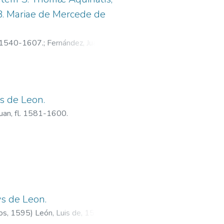
i B. Mariae de Mercede de
a. 1540-1607.
;
Fernández, Juan, fl.
is de Leon.
Juan, fl. 1581-1600.
ys de Leon.
os,
1595
)
León, Luis de, 1528?