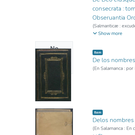
consecrata : tom
Obseruantia Ord
(
Salmanticæ : excud
1581-1600.
Show more
No
Item
Thumbnail
De los nombres 
Available
(
En Salamanca : por
Item
Delos nombres d
(
En Salamanca : En c