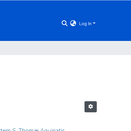
Log In
artem S. Thomæ Aquinatis,