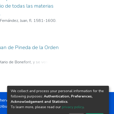
rio de todas las materias
.
Fernández, Juan, fl. 1581-1600.
Iuan de Pineda de la Orden
ylario de Bonefont, y se venden en
ian que sea en gloria),
1588
)
t, Hilario, fl. 1576-1598.
;
Viuda
We collect and process your personal information for the
following purposes:
Authentication, Preferences,
herwise noted, the item license is described as:
Acknowledgement and Statistics
.
ribution-NonCommercial-NoDerivs 4.0 License
To learn more, please read our
privacy policy
.