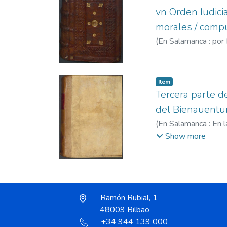
vn Orden Iudicia
morales / compue
(
En Salamanca : por
Item
Tercera parte d
del Bienauentur
(
En Salamanca : En l
su casa en Medina de
Show more
Pineda, Juan de (O.F
de Juan Gracián, fl
Ramón Rubial, 1
48009 Bilbao
+34 944 139 000