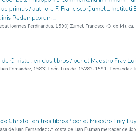
us primus / authore F. Francisco Çumel ... Institut
inis Redemptorum ...
ebat Ioannes Ferdinandus,
1590
)
Zumel, Francisco (O. de M.), c
de Christo : en dos libros / por el Maestro Fray Lu
 Iuan Fernandez,
1583
)
León, Luis de, 1528?-1591.
;
Fernández, 
e Christo : en tres libros / por el Maestro Fray Lu
asa de Iuan Fernandez : A costa de Iuan Pulman mercader de libr