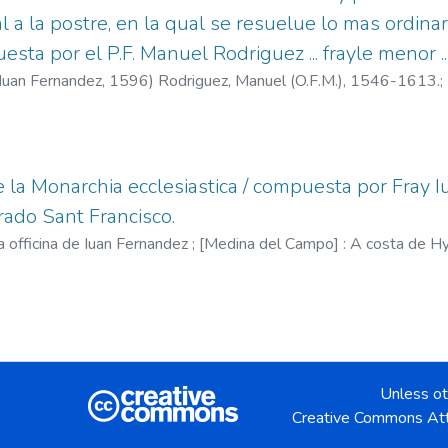
l a la postre, en la qual se resuelue lo mas ordina
sta por el P.F. Manuel Rodriguez ... frayle menor ..
 Iuan Fernandez,
1596
)
Rodriguez, Manuel (O.F.M.), 1546-1613.
;
e la Monarchia ecclesiastica / compuesta por Fray 
ado Sant Francisco.
a officina de Iuan Fernandez ; [Medina del Campo] : A costa de H
l Campo ; (Impressa en Alcala de Henares : en casa de Iuan Grac
.M.), ca. 1521-ca. 1599.
;
Fernández, Juan, fl. 1581-1600.
;
Bonefon
. 1587-1624.
Unless ot
Creative Commons Att