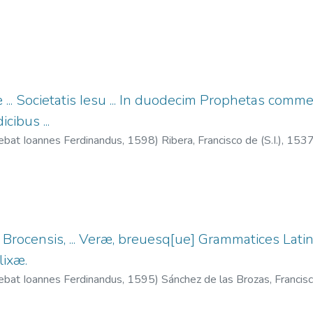
Juan, fl. 1581-1600.
;
Pulman, Juan, fl. 1593-1598.
... Societatis Iesu ... In duodecim Prophetas commentar
cibus ...
ebat Ioannes Ferdinandus,
1598
)
Ribera, Francisco de (S.I.), 15
j Brocensis, ... Veræ, breuesq[ue] Grammatices Lati
lixæ.
ebat Ioannes Ferdinandus,
1595
)
Sánchez de las Brozas, Franci