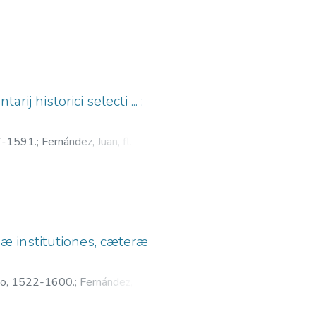
ij historici selecti ... :
37-1591.
;
Fernández, Juan, fl.
næ institutiones, cæteræ
sco, 1522-1600.
;
Fernández, Juan,