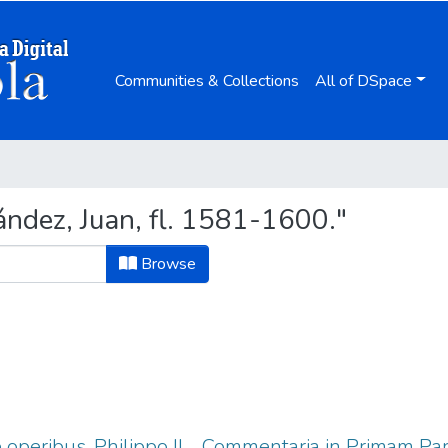
Communities & Collections
All of DSpace
́ndez, Juan, fl. 1581-1600."
Browse
operibus, Philippo II ... Commentaria in Primam P