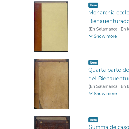
Item
Monarchia eccle
Bienauenturado 
(
En Salamanca : En l
su casa en Medina 
Show more
Bonefont, Hilario, f
Item
Quarta parte de
del Bienauentur
(
En Salamanca : En l
su casa en Medina de
Show more
1599.
;
Fernández, J
Item
Summa de casos