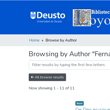
Home
Browse by Author
Browsing by Author "Ferna
All browse results
Now showing
1 - 11 of 11
Item
De Deo eiusque 