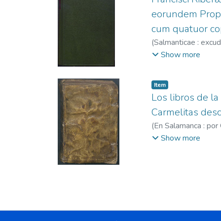
eorundem Proph
cum quatuor copi
(
Salmanticae : excu
1593
Show more
Item
Los libros de l
Carmelitas desca
(
En Salamanca : por
Teresa de Jesús, Sa
Show more
Teresa de Jesús, S
Dios