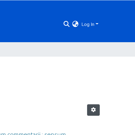
Log In
arum commentarij : sensum