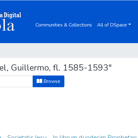
Communities & Collections
All of DSpace
l, Guillermo, fl. 1585-1593"
Browse
 ... Societatis Iesu ... In librum duodecim Prophet