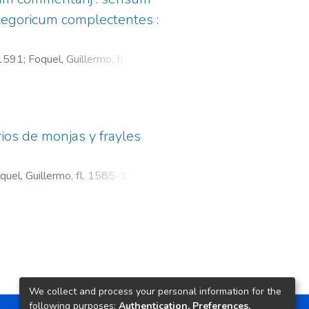
egoricum complectentes :
-1591
;
Foquel, Guillermo, fl. 1585-
ios de monjas y frayles
quel, Guillermo, fl. 1585-1593
;
1582. Camino de perfección
;
82. Exclamaciones del alma a
We collect and process your personal information for the
following purposes:
Authentication, Preferences,