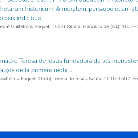
etarum historicum, & moralem, persæpe etiam all
osis indicibus ...
debat Guillelmus Foquel,
1587
)
Ribera, Francisco de (S.I.), 1537
a madre Teresa de Iesus fundadora de los monester
lços de la primera regla ...
 Guillelmo Foquel,
1588
)
Teresa de Jesús, Santa, 1515-1582
;
Fo
nta, 1515-1582. Libro de la vida
;
Teresa de Jesús, Santa, 1515-
anta, 1515-1582. Las moradas
;
Teresa de Jesús, Santa, 1515-15