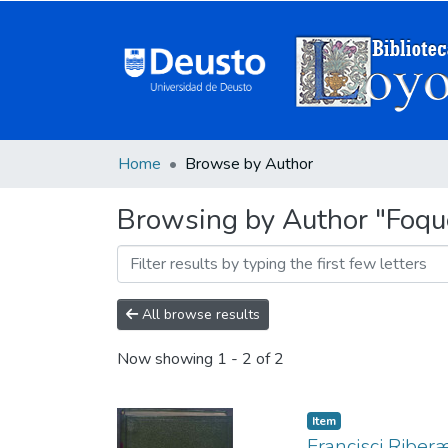
Home
Browse by Author
Browsing by Author "Foque
All browse results
Now showing
1 - 2 of 2
Item
Francisci Riberæ