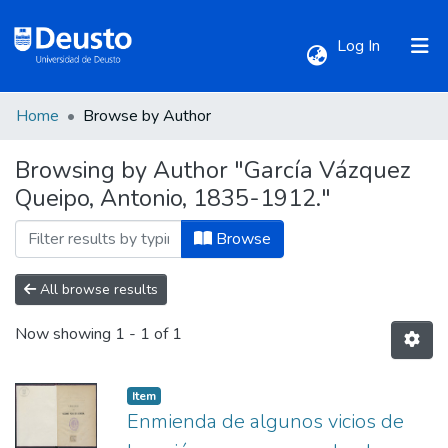
(current)
Log In
Home
Browse by Author
Communities & Collections
Browsing by Author "García Vázquez
Queipo, Antonio, 1835-1912."
All of DSpace
Browse
All browse results
Now showing
1 - 1 of 1
Item
Enmienda de algunos vicios de