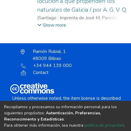
locución a que propenden los
naturales de Galicia / por A. G. V. Q.
(
Santiago : Imprenta de José M. Paredes,
1884
)
García Vázquez Queipo, Antonio,
Show more
1835-1912.
Ramón Rubial, 1
48009 Bilbao
+34 944 139 000
Contact
Unless otherwise noted, the item license is described
as:
Recopilamos y procesamos su información personal para los
Creative Commons Attribution-NonCommercial-
siguientes propósitos:
Autenticación, Preferencias,
NoDerivs 4.0 License
Reconocimiento y Estadísticas
.
Para obtener más información, lea nuestra
política de privacidad
.