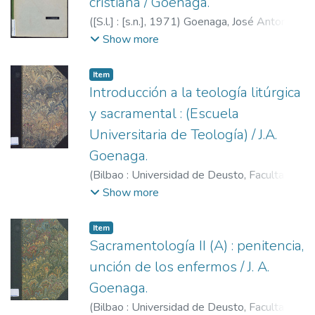
cristiana / Goenaga.
(
[S.l.] : [s.n.],
1971
)
Goenaga, José Antonio
(S.I.), 1925-2008
Show more
Item
Introducción a la teología litúrgica
y sacramental : (Escuela
Universitaria de Teología) / J.A.
Goenaga.
(
Bilbao : Universidad de Deusto, Facultad
de Teología,
1970/1979
)
Goenaga, José
Show more
Antonio (S.I.), 1925-2008
;
Universidad de
Deusto. Facultad de Teología
Item
Sacramentología II (A) : penitencia,
unción de los enfermos / J. A.
Goenaga.
(
Bilbao : Universidad de Deusto, Facultad