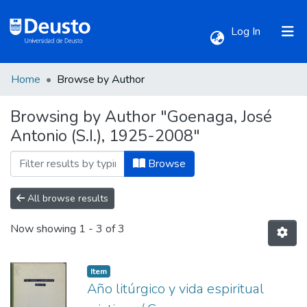
(current)
Log In
Home
Browse by Author
Communities & Collections
Browsing by Author "Goenaga, José
Antonio (S.I.), 1925-2008"
All of DSpace
Browse
All browse results
Now showing
1 - 3 of 3
Item
Año litúrgico y vida espiritual