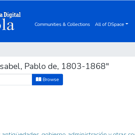
Communities & Collections
All of DSpace
sabel, Pablo de, 1803-1868"
Browse
 antigüedades, gobierno, administración y otras co