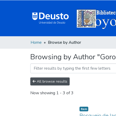
Home
Browse by Author
Browsing by Author "Goro
All browse results
Now showing
1 - 3 of 3
Item
Bosquejo de las