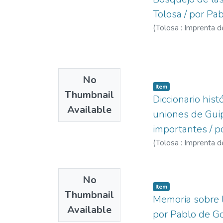
Tolosa / por Pa
(
Tolosa : Imprenta d
No
Item
Thumbnail
Diccionario hist
Available
uniones de Guip
importantes / p
(
Tolosa : Imprenta 
No
Item
Thumbnail
Memoria sobre l
Available
por Pablo de Go