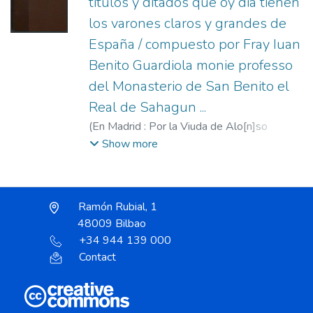
titulos y ditados que oy dia tienen
los varones claros y grandes de
España / compuesto por Fray Iuan
Benito Guardiola monie professo
del Monasterio de San Benito el
Real de Sahagun ...
(
En Madrid : Por la Viuda de Alo[n]so
Gomez,
1591
)
Guardiola, Juan Benito
Show more
(O.S.B.), 1535?-1601.
;
Viuda de Alonso
Gómez, fl. 1584-1595.
Ramón Rubial, 1
48009 Bilbao
+34 944 139 000
Contact