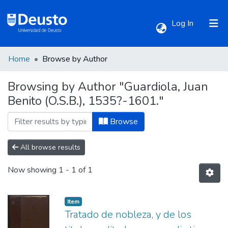
(current)
Log In
Home
Browse by Author
Communities & Collections
Browsing by Author "Guardiola, Juan
Benito (O.S.B.), 1535?-1601."
All of DSpace
Browse
All browse results
Now showing
1 - 1 of 1
Item
Tratado de nobleza, y de los