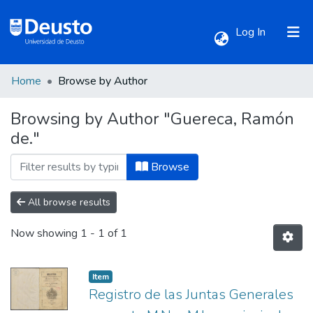
(current)
Log In
Home
Browse by Author
Communities & Collections
Browsing by Author "Guereca, Ramón
de."
All of DSpace
Browse
All browse results
Now showing
1 - 1 of 1
Item
Registro de las Juntas Generales