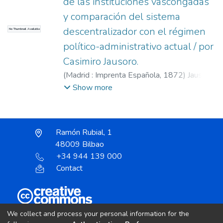
de las instituciones vascongadas
y comparación del sistema
descentralizador con el régimen
No Thumbnail Available
político-administrativo actual / por
Casimiro Jausoro.
(
Madrid : Imprenta Española,
1872
)
Jausoro,
Casimiro
Show more
Ramón Rubial, 1
48009 Bilbao
+34 944 139 000
Contact
Unless otherwise noted, the item license is described
We collect and process your personal information for the