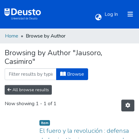
(current)
Log In
Home
Browse by Author
Communities & Collections
Browsing by Author "Jausoro,
Casimiro"
All of DSpace
Browse
All browse results
Now showing
1 - 1 of 1
Item
El fuero y la revolución : defensa