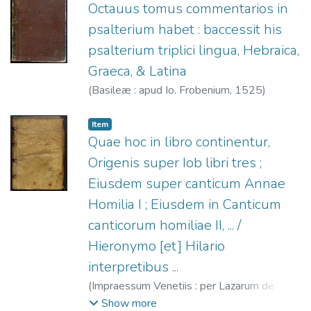
de, fl. 1553-1588
Octauus tomus commentarios in
psalterium habet : baccessit his
psalterium triplici lingua, Hebraica,
Graeca, & Latina
(
Basileæ : apud Io. Frobenium,
1525
)
Jerónimo, Santo
;
Froben, Jean, 1460-1527
Item
Quae hoc in libro continentur,
Origenis super Iob libri tres ;
Eiusdem super canticum Annae
Homilia I ; Eiusdem in Canticum
canticorum homiliae II, ... /
Hieronymo [et] Hilario
interpretibus ...
(
Impraessum Venetiis : per Lazarum de
Soardis,
1513-05-09
)
Orígenes
;
Jerónimo,
Show more