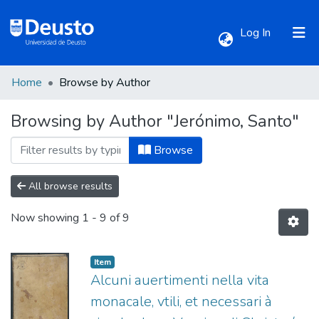
(current)
Log In
Home
Browse by Author
Communities & Collections
Browsing by Author "Jerónimo, Santo"
All of DSpace
Browse
All browse results
Now showing
1 - 9 of 9
Item
Alcuni auertimenti nella vita
monacale, vtili, et necessari à