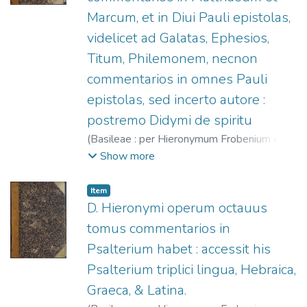
Marcum, et in Diui Pauli epistolas,
videlicet ad Galatas, Ephesios,
Titum, Philemonem, necnon
commentarios in omnes Pauli
epistolas, sed incerto autore :
postremo Didymi de spiritu
(
Basileae : per Hieronymum Frobenium et
Nicolaum Episcopium,
1553
)
Jerónimo,
Show more
Santo
;
Froben, Hieronymus, 1501-1563.
;
Episcopius, Nicolaus, 1501-1564.
Item
D. Hieronymi operum octauus
tomus commentarios in
Psalterium habet : accessit his
Psalterium triplici lingua, Hebraica,
Graeca, & Latina.