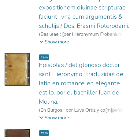
expositionem diuinae scripturae
faciunt : vnà cum argumentis &
scholijs / Des. Erasmi Roterodami.
(
Basileae : [per Hieronymum Frobenium et
Nicolaum Episcopium],
1553
)
Jerónimo,
Show more
Santo
;
Erasmus, Desiderius, m. 1536
;
Froben, Hieronymus, 1501-1563.
;
Item
Episcopius, Nicolaus, 1501-1564.
Epistolas / del glorioso doctor
sant Hieronymo ; traduzidas de
latin en romance, en elegante
estilo, por el bachiller Iuan de
Molina.
(
En Burgos : por Luys Ortiz y co[m]pañia (en
casa de Pedro de Santillana),
1554
)
Show more
Jerónimo, Santo
;
Molina, Juan de, f. 1517-
1552
;
Ortiz, Luis, fl. 1554
;
Santillana, Pedro
Item