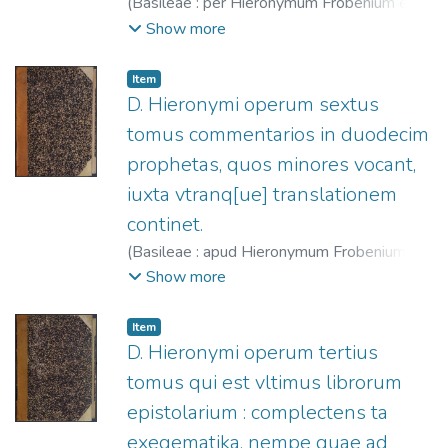
(
Basileae : per Hieronymum Frobenium et
Nicolaum Episcopium,
1553
)
Jerónimo,
Show more
Santo
;
Froben, Hieronymus, 1501-1563.
;
Episcopius, Nicolaus, 1501-1564.
Item
D. Hieronymi operum sextus
tomus commentarios in duodecim
prophetas, quos minores vocant,
iuxta vtranq[ue] translationem
continet.
(
Basileae : apud Hieronymum Frobenium et
Nicolaum Episcopium,
1553
)
Jerónimo,
Show more
Santo
;
Froben, Hieronymus, 1501-1563.
;
Episcopius, Nicolaus, 1501-1564.
Item
D. Hieronymi operum tertius
tomus qui est vltimus librorum
epistolarium : complectens ta
exegematika, nempe quae ad