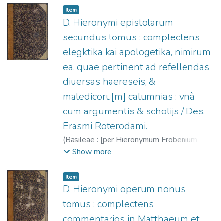
Ulstio, Antonio (O.S.A.)
;
Dolce, Lodovico,
Item
1508-1568
;
Giolito de Ferrari, Gabriele, fl.
D. Hieronymi epistolarum
1541-1578
secundus tomus : complectens
elegktika kai apologetika, nimirum
ea, quae pertinent ad refellendas
diuersas haereseis, &
maledicoru[m] calumnias : vnà
cum argumentis & scholijs / Des.
Erasmi Roterodami.
(
Basileae : [per Hieronymum Frobenium et
Nicolaum Episcopium],
1553
)
Jerónimo,
Show more
Santo
;
Erasmus, Desiderius, m. 1536
;
Froben, Hieronymus, 1501-1563.
;
Item
Episcopius, Nicolaus, 1501-1564.
D. Hieronymi operum nonus
tomus : complectens
commentarios in Matthaeum et