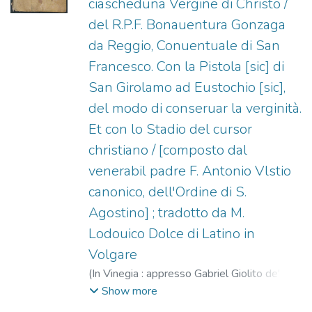
ciascheduna Vergine di Christo /
del R.P.F. Bonauentura Gonzaga
da Reggio, Conuentuale di San
Francesco. Con la Pistola [sic] di
San Girolamo ad Eustochio [sic],
del modo di conseruar la verginità.
Et con lo Stadio del cursor
christiano / [composto dal
venerabil padre F. Antonio Vlstio
canonico, dell'Ordine di S.
Agostino] ; tradotto da M.
Lodouico Dolce di Latino in
Volgare
(
In Vinegia : appresso Gabriel Giolito de'
Ferrari,
1575
)
Gonzaga, Bonaventura
Show more
(O.F.M. Con.), m. 1586
;
Jerónimo, Santo
;