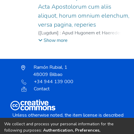
Acta Apostolorum cum aliis
aliquot, horum omnium elenchum,
versa pagina, reperies
(
[Lugduni] : Apud Hugonem et Haeredes
Aemonis à porta (Parisiis : excudebat Carola
Show more
Guillard ...),
1543
)
Juan Crisóstomo, Santo,
m. 407
;
Guillard, Charlotte, 1485?-1557
;
La Porte, Hugues de, 1500-1572
;
Héritiers
Ramón Rubial, 1
d'Aymon de La Porte
48009 Bilbao
+34 944 139 000
Contact
Unless otherwise noted, the item license is described
as:
We collect and process your personal information for the
Creative Commons Attribution-NonCommercial-
following purposes:
Authentication, Preferences,