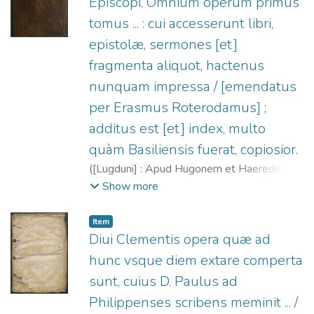
Episcopi, Omnium operum primus
tomus ... : cui accesserunt libri,
epistolæ, sermones [et]
fragmenta aliquot, hactenus
nunquam impressa / [emendatus
per Erasmus Roterodamus] ;
additus est [et] index, multo
quàm Basiliensis fuerat, copiosior.
(
[Lugduni] : Apud Hugonem et Haeredes
Aemonis à porta,
1541
)
Agustín, Santo
;
Show more
Erasmus, Desiderius, m. 1536
;
La Porte,
Hugues de, 1500-1572
;
Héritiers d'Aymon
Item
de La Porte‏.
Diui Clementis opera quæ ad
hunc vsque diem extare comperta
sunt, cuius D. Paulus ad
Philippenses scribens meminit ... /