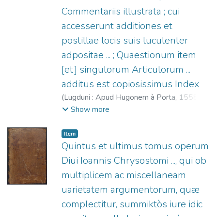
Commentariis illustrata ; cui
accesserunt additiones et
postillae locis suis luculenter
adpositae ... ; Quaestionum item
[et] singulorum Articulorum ...
additus est copiosissimus Index
(
Lugduni : Apud Hugonem à Porta,
1558
)
Tomás de Aquino, Santo, 1225?-1274
;
De
Show more
Vio, Tommaso (O.P.), 1468?-1534
;
La
Porte, Hugues de, 1500-1572
Item
Quintus et ultimus tomus operum
Diui Ioannis Chrysostomi ..., qui ob
multiplicem ac miscellaneam
uarietatem argumentorum, quæ
complectitur, summiktòs iure idic