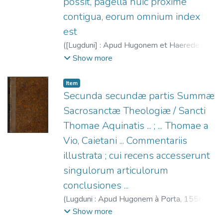
possit, pagella huic proximè
contigua, eorum omnium index
est
(
[Lugduni] : Apud Hugonem et Haeredes
Aemonis à porta (Parisiis : ex officina
Show more
Carolae Guillard ...),
1543
)
Juan Crisóstomo,
Santo, m. 407
;
Guillard, Charlotte, 1485?
Item
-1557
;
La Porte, Hugues de, 1500-1572
;
Secunda secundæ partis Summæ
Héritiers d'Aymon de La Porte
Sacrosanctæ Theologiæ / Sancti
Thomae Aquinatis ... ; ... Thomae a
Vio, Caietani ... Commentariis
illustrata ; cui recens accesserunt
singulorum articulorum
conclusiones ...
(
Lugduni : Apud Hugonem à Porta,
1558
)
Tomás de Aquino, Santo, 1225?-1274
;
De
Show more
Vio, Tommaso (O.P.), 1468?-1534
;
La