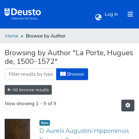
(current)
Log In
Home
Browse by Author
Communities & Collections
Browsing by Author "La Porte, Hugues
de, 1500-1572"
All of DSpace
Browse
All browse results
Now showing
1 - 9 of 9
Item
D. Aurelii Augustini Hipponensis