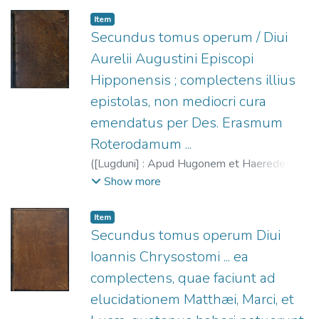
Porte, Hugues de, 1500-1572
Item
Secundus tomus operum / Diui
Aurelii Augustini Episcopi
Hipponensis ; complectens illius
epistolas, non mediocri cura
emendatus per Des. Erasmum
Roterodamum ...
(
[Lugduni] : Apud Hugonem et Haeredes
Aemonis à porta,
1541
)
Agustín, Santo
;
Show more
Erasmus, Desiderius, m. 1536
;
La Porte,
Hugues de, 1500-1572
;
Héritiers d'Aymon
Item
de La Porte‏.
Secundus tomus operum Diui
Ioannis Chrysostomi ... ea
complectens, quae faciunt ad
elucidationem Matthæi, Marci, et