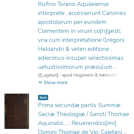
Rufino Torano Aquileiense
interprete ; accesserunt Canones
apostolorum per eundem
Clementem in vnum co[n]gesti,
vna cum interpretatione Gregorii
Haloandri & veteri editione ;
adiecimus insuper selectissimas
uetustissimorum præsulum ...
(
[Lugduni] : apud Hugonem & hæredes
Aemonis à porta (Parisiis : excudebat Carola
Show more
Guillard),
1544
)
Clemente I, Papa, Santo
;
Rufino de Aquilea, 345-410
;
Haloander,
Item
Gregor, 1501-1531
;
La Porte, Hugues de,
Prima secundæ partis Summæ
1500-1572
;
Guillard, Charlotte, 1485?
Sacræ Theologiæ / Sancti Thomae
-1557
;
Héritiers d'Aymon de La Porte
Aquinatis ... ; Reuerendiss[imi]
Domini Thomae de Vio, Caietani ...