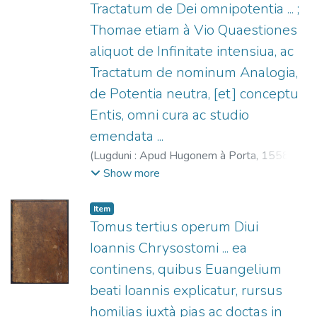
Tractatum de Dei omnipotentia ... ;
Thomae etiam à Vio Quaestiones
aliquot de Infinitate intensiua, ac
Tractatum de nominum Analogia,
de Potentia neutra, [et] conceptu
Entis, omni cura ac studio
emendata ...
(
Lugduni : Apud Hugonem à Porta,
1558
)
Tomás de Aquino, Santo, 1225?-1274
;
De
Show more
Vio, Tommaso (O.P.), 1468?-1534
;
La
Porte, Hugues de, 1500-1572
Item
Tomus tertius operum Diui
Ioannis Chrysostomi ... ea
continens, quibus Euangelium
beati Ioannis explicatur, rursus
homilias iuxtà pias ac doctas in