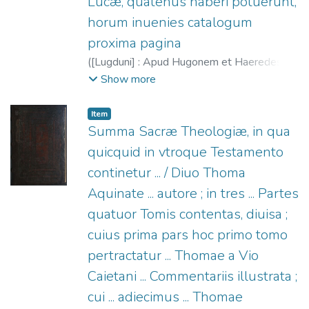
Lucæ, quatenus haberi potuerunt,
horum inuenies catalogum
proxima pagina
(
[Lugduni] : Apud Hugonem et Haeredes
Aemonis à porta (Parisiis : ex officina
Show more
Carolæ Guillard ...),
1543
)
Juan Crisóstomo,
Santo, m. 407
;
Guillard, Charlotte, 1485?
Item
-1557
;
La Porte, Hugues de, 1500-1572
;
Summa Sacræ Theologiæ, in qua
Héritiers d'Aymon de La Porte
quicquid in vtroque Testamento
continetur ... / Diuo Thoma
Aquinate ... autore ; in tres ... Partes
quatuor Tomis contentas, diuisa ;
cuius prima pars hoc primo tomo
pertractatur ... Thomae a Vio
Caietani ... Commentariis illustrata ;
cui ... adiecimus ... Thomae