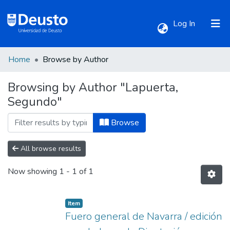
(current)
Log In
Home
Browse by Author
Communities & Collections
Browsing by Author "Lapuerta,
Segundo"
All of DSpace
Browse
All browse results
Now showing
1 - 1 of 1
Item
Fuero general de Navarra / edición