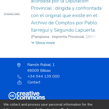
acordada por la Diputación
Provincial ; dirigida y confrontada
con el original que existe en el
No Thumbnail Available
Archivo de Comptos por Pablo
Ilarregui y Segundo Lapuerta.
(
Pamplona : Imprenta Provincial,
1869
)
Ilarregui, Pablo
;
Lapuerta, Segundo
;
Navarra.
Show more
Diputación Provincial
Ramón Rubial, 1
48009 Bilbao
+34 944 139 000
Contact
Unless otherwise noted, the item license is described
We collect and process your personal information for the