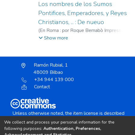
Los nombres de los Sumos
Pontifices, Emperadores, y Reyes
Christianos, ... : De nueuo
(
En Roma : por Roque Bernabò Impressor a
istancia de Pedro Leone ...,
1720
)
Palladio,
Show more
Andrea, 1508-1580 Antiguedades de la
ciudad de Roma
;
Leone, Pietro, 1665-
1746
;
Bernabò, Roccho, 1673-1737
;
Ramón Rubial, 1
Vaccondio, Giovanni Battista
48009 Bilbao
+34 944 139 000
Contact
Unless otherwise noted, the item license is described
as:
We collect and process your personal information for the
Creative Commons Attribution-NonCommercial-
following purposes:
Authentication, Preferences,
Acknowledgement and Statistics
.