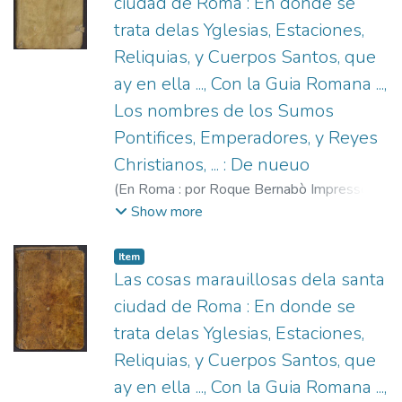
ciudad de Roma : En donde se
trata delas Yglesias, Estaciones,
Reliquias, y Cuerpos Santos, que
ay en ella ..., Con la Guia Romana ...,
Los nombres de los Sumos
Pontifices, Emperadores, y Reyes
Christianos, ... : De nueuo
(
En Roma : por Roque Bernabò Impressor a
istancia de Pedro Leone ...,
1711
)
Palladio,
Show more
Andrea, 1508-1580 Antiguedades de la
ciudad de Roma
;
Leone, Pietro, 1665-
Item
1746
;
Bernabò, Roccho, 1673-1737
;
Las cosas marauillosas dela santa
Vaccondio, Giovanni Battista
ciudad de Roma : En donde se
trata delas Yglesias, Estaciones,
Reliquias, y Cuerpos Santos, que
ay en ella ..., Con la Guia Romana ...,