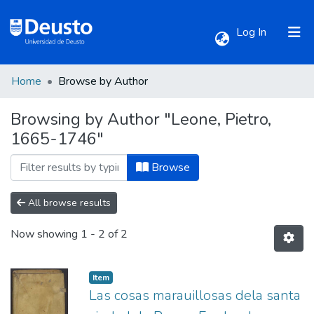
(current)
Log In
Home
Browse by Author
Communities & Collections
Browsing by Author "Leone, Pietro,
1665-1746"
All of DSpace
Browse
All browse results
Now showing
1 - 2 of 2
Item
Las cosas marauillosas dela santa