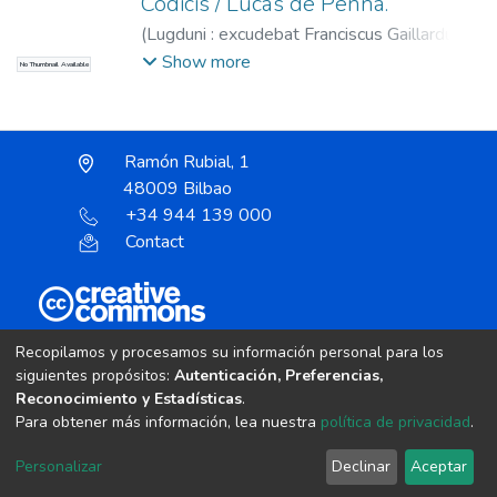
Codicis / Lucas de Penna.
(
Lugduni : excudebat Franciscus Gaillardus,
1557
)
Lucas de Penna, 1305?-1390?
;
Show more
No Thumbnail Available
Gaillard, François, fl. 1556-1562.
;
Compagnie des libraires (Lyon)
Ramón Rubial, 1
48009 Bilbao
+34 944 139 000
Contact
Unless otherwise noted, the item license is described
Recopilamos y procesamos su información personal para los
as:
siguientes propósitos:
Autenticación, Preferencias,
Creative Commons Attribution-NonCommercial-
Reconocimiento y Estadísticas
.
NoDerivs 4.0 License
Para obtener más información, lea nuestra
política de privacidad
.
DSpace software
copyright © 2002-2026
LYRASIS
Personalizar
Declinar
Aceptar
Cookie settings
Send Feedback