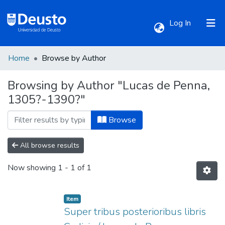
(current)
Log In
Home
Browse by Author
Communities & Collections
Browsing by Author "Lucas de Penna,
1305?-1390?"
All of DSpace
Browse
All browse results
Now showing
1 - 1 of 1
Item
Super tribus posterioribus libris