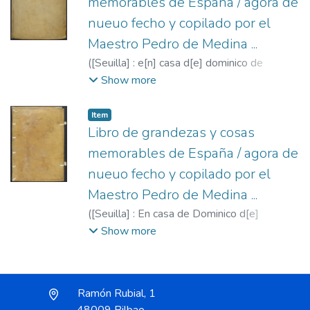
memorables de España / agora de
nueuo fecho y copilado por el
Maestro Pedro de Medina ...
(
[Seuilla] : e[n] casa d[e] dominico de
Robertis ...,
1549
)
Medina, Pedro de, 1493-
Show more
1567
;
Robertis, Dominico de, fl. 1533-
1549
Item
Libro de grandezas y cosas
memorables de España / agora de
nueuo fecho y copilado por el
Maestro Pedro de Medina ...
(
[Seuilla] : En casa de Dominico d[e]
Robertis ...,
1548
)
Medina, Pedro de, 1493-
Show more
1567
;
Robertis, Dominico de, fl. 1533-
1549
Ramón Rubial, 1