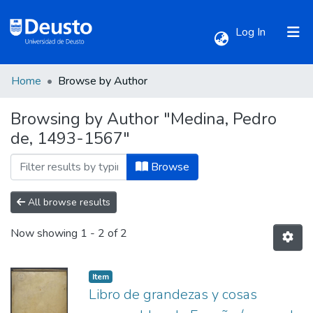
(current)
Log In
Home
Browse by Author
Communities & Collections
Browsing by Author "Medina, Pedro
de, 1493-1567"
All of DSpace
Browse
All browse results
Now showing
1 - 2 of 2
Item
Libro de grandezas y cosas