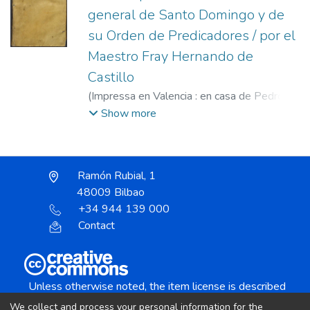
general de Santo Domingo y de
su Orden de Predicadores / por el
Maestro Fray Hernando de
Castillo
(
Impressa en Valencia : en casa de Pedro
Patricio Mey ... : A costa de Balthasar Simon
Show more
mercader de libros, vendense en su casa ...,
1587
)
Castillo, Hernando del (O.P.), 1529-
1593
;
Mey, Pedro Patricio, fl. 1582-1623
;
Ramón Rubial, 1
Simón, Baltasar
48009 Bilbao
+34 944 139 000
Contact
Unless otherwise noted, the item license is described
as:
We collect and process your personal information for the