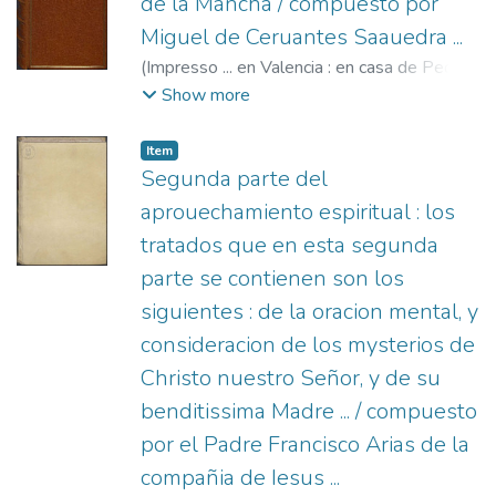
de la Mancha / compuesto por
Miguel de Ceruantes Saauedra ...
(
Impresso ... en Valencia : en casa de Pedro
Patricio Mey ... : A costa de Iusepe Ferrer
Show more
mercader de libros, ...,
1605
)
Cervantes
Saavedra, Miguel de, 1547-1616.
;
Ferrer,
Item
Josep, fl. s.XVII.
;
Mey, Pedro Patricio, fl.
Segunda parte del
1582-1623.
aprouechamiento espiritual : los
tratados que en esta segunda
parte se contienen son los
siguientes : de la oracion mental, y
consideracion de los mysterios de
Christo nuestro Señor, y de su
benditissima Madre ... / compuesto
por el Padre Francisco Arias de la
compañia de Iesus ...