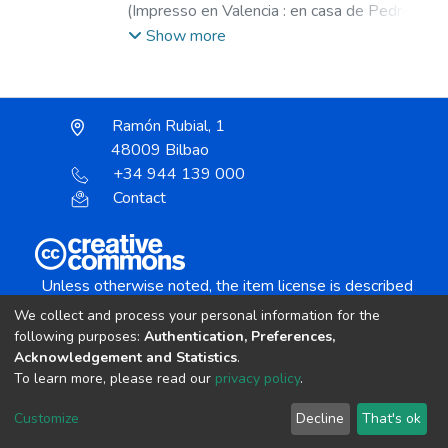
(
Impresso en Valencia : en casa de Pedro
Patricio Mey ...,
1588
)
Arias, Francisco (S.I.),
Show more
1533-1605.
;
Mey, Pedro Patricio, fl. 1582-
1623.
Ramón Rubial, 1
48009 Bilbao
+34 944 139 000
Contact
Unless otherwise noted, the item license is described
as:
We collect and process your personal information for the
Creative Commons Attribution-NonCommercial-
following purposes:
Authentication, Preferences,
NoDerivs 4.0 License
Acknowledgement and Statistics
.
To learn more, please read our
privacy policy
.
DSpace software
copyright © 2002-2026
LYRASIS
Customize
Decline
That's ok
Cookie settings
Send Feedback