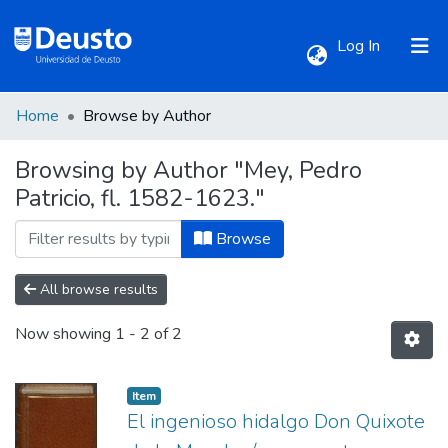
(current)
Log In
Home
Browse by Author
Communities & Collections
Browsing by Author "Mey, Pedro
Patricio, fl. 1582-1623."
All of DSpace
Browse
All browse results
Now showing
1 - 2 of 2
Item
El ingenioso hidalgo Don Quixote