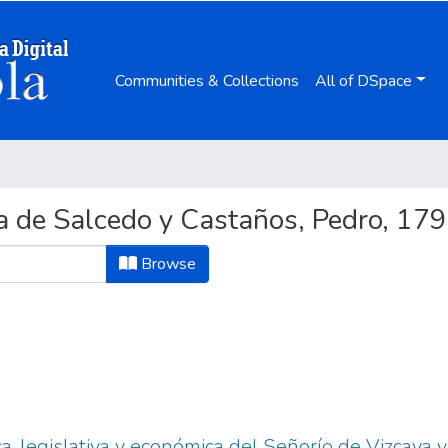
Communities & Collections
All of DSpace
a de Salcedo y Castaños, Pedro, 17
Browse
a, legislativa y económica del Señorío de Vizcaya y