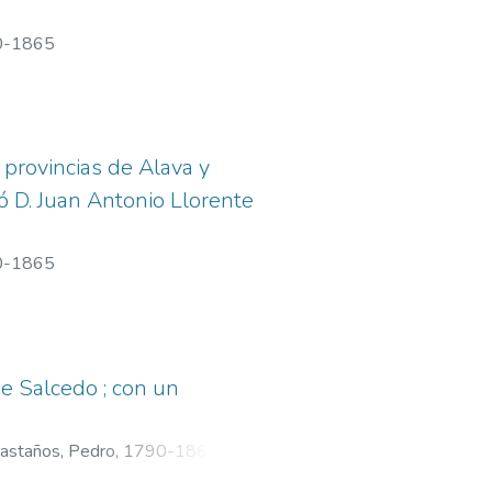
90-1865
 provincias de Alava y
có D. Juan Antonio Llorente
90-1865
e Salcedo ; con un
Castaños, Pedro, 1790-1865
;