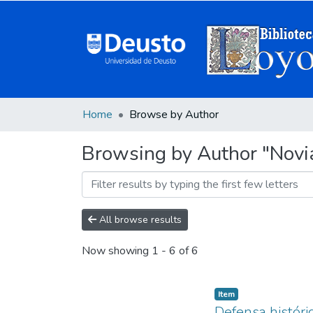
Home
Browse by Author
Browsing by Author "Novi
All browse results
Now showing
1 - 6 of 6
Item
Defensa históric