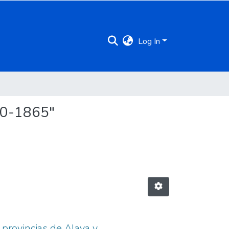
Log In
90-1865"
 provincias de Alava y