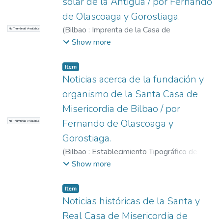
solar de la Antigua / por Fernando
de Olascoaga y Gorostiaga.
(
Bilbao : Imprenta de la Casa de
No Thumbnail Available
Misericordia,
1897
)
Olascoaga y
Show more
Gorostiaga, Fernando de
Item
Noticias acerca de la fundación y
organismo de la Santa Casa de
Misericordia de Bilbao / por
Fernando de Olascoaga y
No Thumbnail Available
Gorostiaga.
(
Bilbao : Establecimiento Tipográfico de la
Casa de Misericordia,
1885
)
Olascoaga y
Show more
Gorostiaga, Fernando de
Item
Noticias históricas de la Santa y
Real Casa de Misericordia de