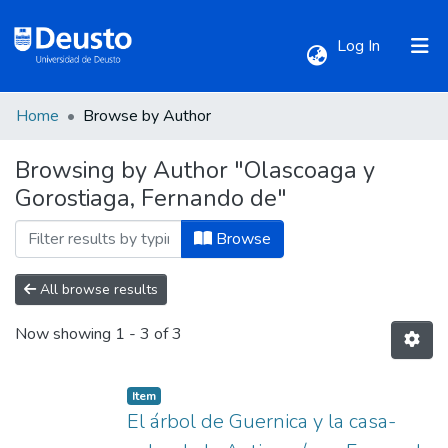
(current)
Log In
Home
Browse by Author
Communities & Collections
Browsing by Author "Olascoaga y
Gorostiaga, Fernando de"
All of DSpace
Browse
All browse results
Now showing
1 - 3 of 3
Item
El árbol de Guernica y la casa-