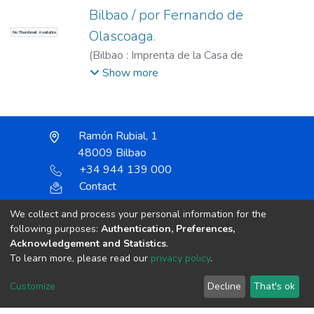
Bilbao / por Fernando de
Olascoaga.
No Thumbnail Available
(
Bilbao : Imprenta de la Casa de
Misericordia,
1887
)
Olascoaga y
Show more
Gorostiaga, Fernando de
Ramón Rubial, 1
48009 Bilbao
+34 944 139 000
Contact
We collect and process your personal information for the
following purposes:
Authentication, Preferences,
Acknowledgement and Statistics
.
Unless otherwise noted, the item license is described
To learn more, please read our
privacy policy
.
as:
Creative Commons Attribution-NonCommercial-
Customize
Decline
That's ok
NoDerivs 4.0 License