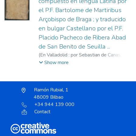
compuesto en lengua Latina por
el P.F. Bartolome de Martiribus
Arçobispo de Braga ; y traducido
en bulgar Castellano por el P.F.
Placido Pacheco de Ribera Abad
de San Benito de Seuilla ...
(
En Valladolid : por Sebastian de Canas,
1604
)
Bartolomé de los Mártires, Santo,
Show more
1514-1590
;
Pacheco de Ribera, Plácido
(O.S.B.)
;
Cañas, Sebastián de, fl. 1601-
1606
Ramón Rubial, 1
48009 Bilbao
+34 944 139 000
Contact