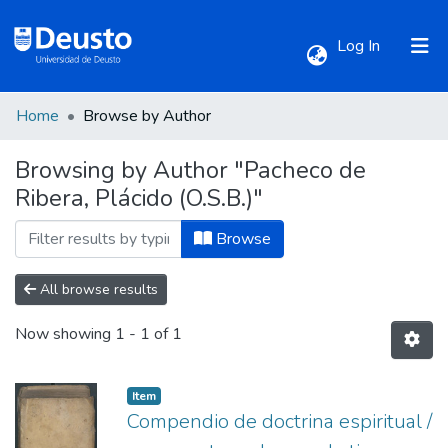
(current)
Log In
Home
Browse by Author
Communities & Collections
Browsing by Author "Pacheco de
Ribera, Plácido (O.S.B.)"
All of DSpace
Browse
All browse results
Now showing
1 - 1 of 1
Item
Compendio de doctrina espiritual /