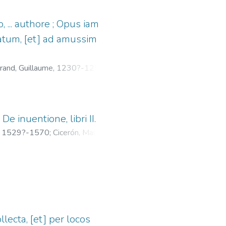
 ... authore ; Opus iam
ratum, [et] ad amussim
rand, Guillaume, 1230?-1296
;
e inuentione, libri II.
fl. 1529?-1570
;
Cicerón, Marco
lecta, [et] per locos