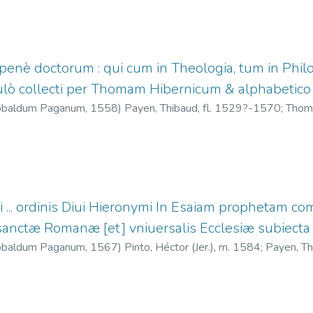
enè doctorum : qui cum in Theologia, tum in Phil
ulò collecti per Thomam Hibernicum & alphabetico or
eobaldum Paganum,
1558
)
Payen, Thibaud, fl. 1529?-1570
;
Thoma
ti ... ordinis Diui Hieronymi In Esaiam prophetam co
i sanctæ Romanæ [et] vniuersalis Ecclesiæ subiecta
eobaldum Paganum,
1567
)
Pinto, Héctor (Jer.), m. 1584
;
Payen, Th