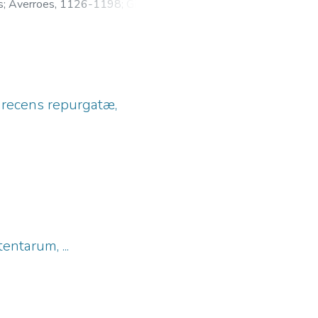
s
;
Averroes, 1126-1198
;
Giunta,
0-1532
 recens repurgatæ,
ntarum, ...