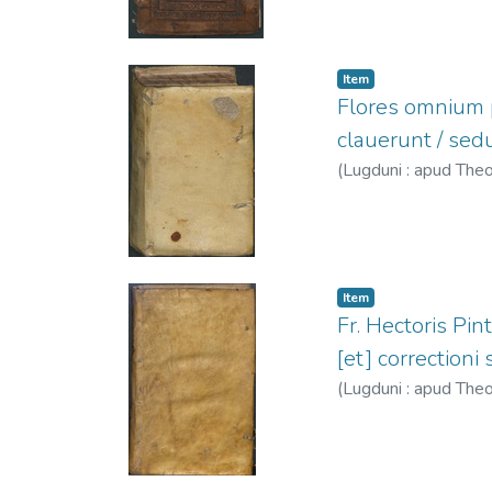
Item
Flores omnium p
clauerunt / sed
(
Lugduni : apud Th
Item
Fr. Hectoris Pin
[et] correction
(
Lugduni : apud Th