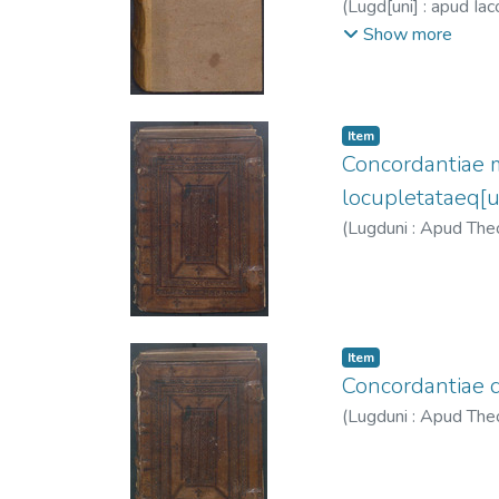
(
Lugd[uni] : apud Ia
Jacques, 1486-154
Show more
Item
Concordantiae 
locupletataeq[u
(
Lugduni : Apud Th
Item
Concordantiae q
(
Lugduni : Apud Th