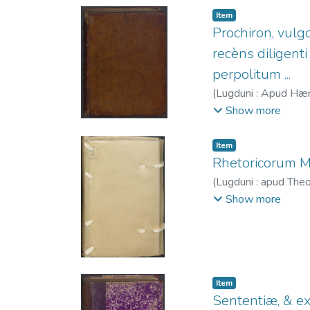
Item
Prochiron, vulgo
recèns diligent
perpolitum ...
(
Lugduni : Apud Hæ
Héritiers de Jacques
Show more
Item
Rhetoricorum Mar
(
Lugduni : apud Th
Tulio De inventione
Show more
Item
Sententiæ, & ex