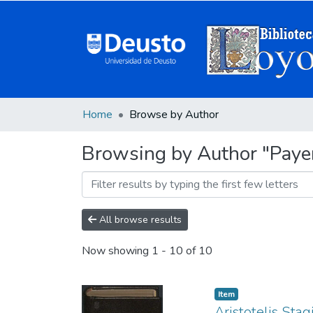
Home
Browse by Author
Browsing by Author "Paye
All browse results
Now showing
1 - 10 of 10
Item
Aristotelis Sta