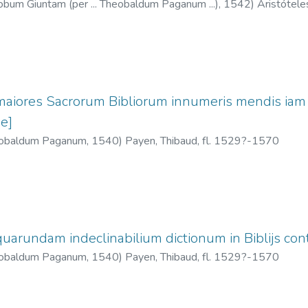
cobum Giuntam (per ... Theobaldum Paganum ...),
1542
)
Aristótele
6
;
Payen, Thibaud, fl. 1529?-1570
;
Zimara, Marco Antonio, 146
maiores Sacrorum Bibliorum innumeris mendis iam
e]
eobaldum Paganum,
1540
)
Payen, Thibaud, fl. 1529?-1570
uarundam indeclinabilium dictionum in Biblijs conte
eobaldum Paganum,
1540
)
Payen, Thibaud, fl. 1529?-1570