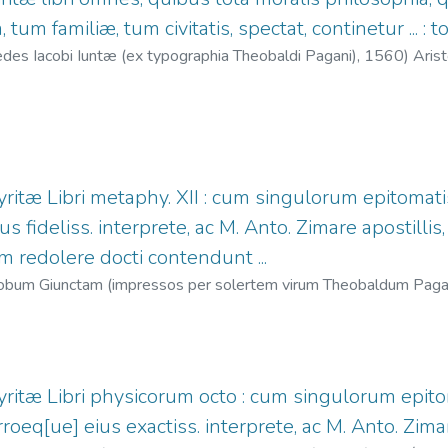
tum familiæ, tum civitatis, spectat, continetur ... : 
des Iacobi Iuntæ (ex typographia Theobaldi Pagani),
1560
)
Aris
ud, fl. 1529?-1570
gyritæ Libri metaphy. XII : cum singulorum epitomat
s fideliss. interprete, ac M. Anto. Zimare apostillis
m redolere docti contendunt ...
acobum Giunctam (impressos per solertem virum Theobaldum Pag
198
;
Giunta, Jacques, 1486-1546
;
Payen, Thibaud, fl. 1529?-157
gyritæ Libri physicorum octo : cum singulorum epit
oeq[ue] eius exactiss. interprete, ac M. Anto. Zimare ..