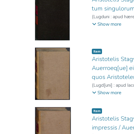
tum singulorum, 
(
Lugduni : apud hære
Giunta
;
Payen, Thiba
Show more
Item
Aristotelis Sta
Auerroeq[ue] eiu
quos Aristotele
(
Lugd[uni] : apud I
Averroes, 1126-1
Show more
1532
Item
Aristotelis Sta
impressis / Auerr