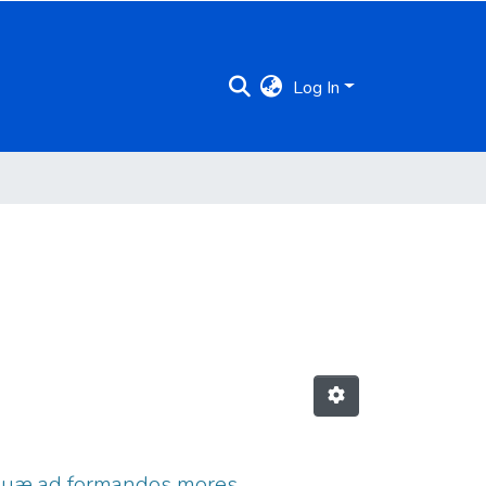
Log In
a, quæ ad formandos mores