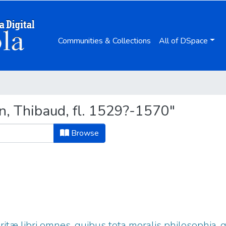
Communities & Collections
All of DSpace
n, Thibaud, fl. 1529?-1570"
Browse
giritæ libri omnes, quibus tota moralis philosophi