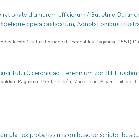
 rationale diuinorum officiorum / Gulielmo Durando,
i fidelique opera castigatum, Adnotationibus illust
redes Iacobi Giuntæ (Excudebat Theobaldus Paganus),
1551
)
Du
 Giunta
;
Payen, Thibaud, fl. 1529?-1570
ci Tullii Ciceronis ad Herennium libri IIII. Eiusdem D
eobaldum Paganum,
1554
)
Cicerón, Marco Tulio
;
Payen, Thibaud, 
empla : ex probatissimis quibusque scriptoribus col