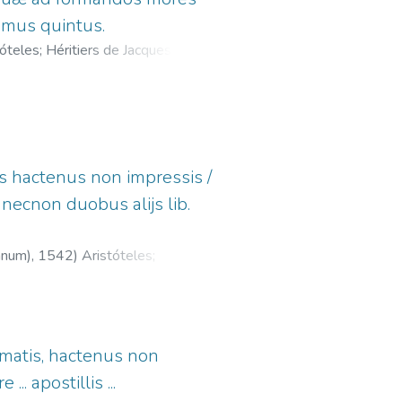
tomus quintus.
tóteles
;
Héritiers de Jacques
is hactenus non impressis /
, necnon duobus alijs lib.
anum),
1542
)
Aristóteles
;
0
;
Zimara, Marco Antonio, 1460-
omatis, hactenus non
. apostillis ...