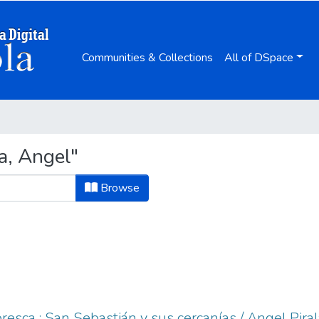
Communities & Collections
All of DSpace
a, Angel"
Browse
resca : San Sebastián y sus cercanías / Angel Piral