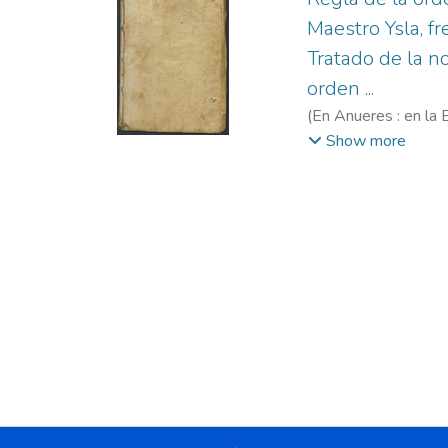
Maestro Ysla, fr
Tratado de la n
orden ...
(
En Anueres : en la 
1543-1610.
;
Portil
Show more