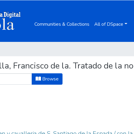
Communities & Collections
All of DSpace
la, Francisco de la. Tratado de la no
Browse
n y caualleria de S. Santiago de la Espada / con la