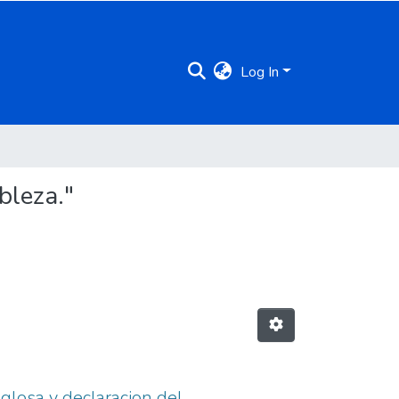
Log In
bleza."
 glosa y declaracion del