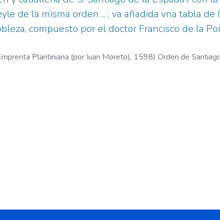
eyle de la misma orden ... ; va añadida vna tabla de 
obleza, compuesto por el doctor Francisco de la Por
Emprenta Plantiniana (por Iuan Moreto),
1598
)
Orden de Santiago
la, Francisco de la. Tratado de la nobleza.
;
Plantijnsche Drukkerij‏.