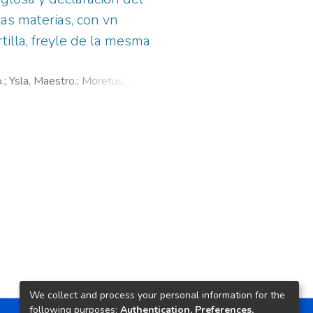
las materias, con vn
tilla, freyle de la mesma
.
;
Ysla, Maestro.
;
Moretus, Jan,
We collect and process your personal information for the
following purposes:
Authentication, Preferences,