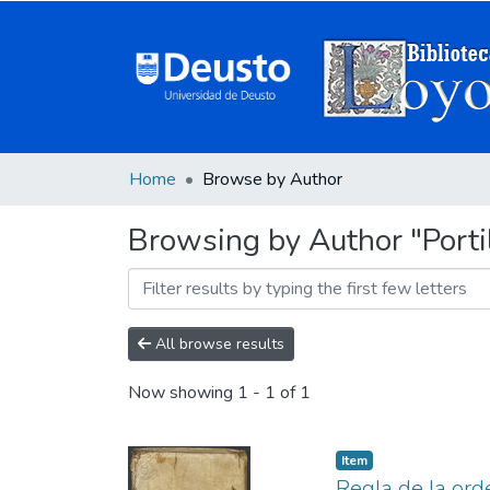
Home
Browse by Author
Browsing by Author "Portil
All browse results
Now showing
1 - 1 of 1
Item
Regla de la orde