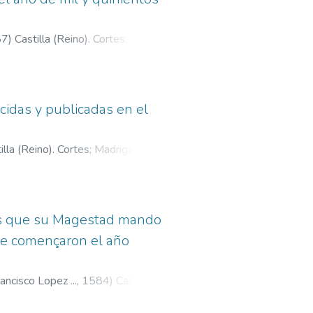
87
)
Castilla (Reino). Cortes
;
cidas y publicadas en el
illa (Reino). Cortes
;
Madrigal,
cas que su Magestad mando
 se començaron el año
ncisco Lopez ...,
1584
)
Castilla
nchez, Francisco, fl. 1572-1590