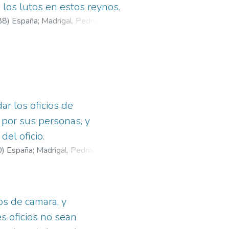
 los lutos en estos reynos.
88
)
España
;
Madrigal, Pedro, fl.
ar los oficios de
n por sus personas, y
del oficio.
0
)
España
;
Madrigal, Pedro, fl.
os de camara, y
es oficios no sean