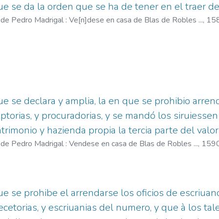
ue se da la orden que se ha de tener en el traer de
 de Pedro Madrigal : Ve[n]dese en casa de Blas de Robles ...,
15
, Blas de, fl. 1568-1592
e se declara y amplia, la en que se prohibio arrend
ptorias, y procuradorias, y se mandó los siruiesse
rimonio y hazienda propia la tercia parte del valor 
 de Pedro Madrigal : Vendese en casa de Blas de Robles ...,
159
, Blas de, fl. 1568-1592
ue se prohibe el arrendarse los oficios de escriuan
ecetorias, y escriuanias del numero, y que à los tal