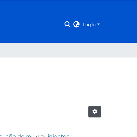
Log In
l año de mil y quinientos