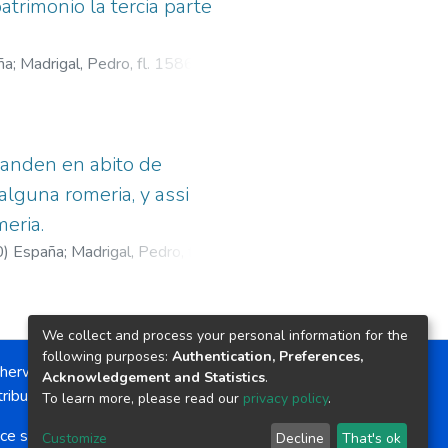
atrimonio la tercia parte
ña
;
Madrigal, Pedro, fl. 1586-
 anden en abito de
alguna romeria, y assi
eria.
0
)
España
;
Madrigal, Pedro, fl.
We collect and process your personal information for the
following purposes:
Authentication, Preferences,
herwise noted, the item license is described as:
Acknowledgement and Statistics
.
ribution-NonCommercial-NoDerivs 4.0 License
To learn more, please read our
privacy policy
.
ce software
copyright © 2002-2026
LYRASIS
Customize
Decline
That's ok