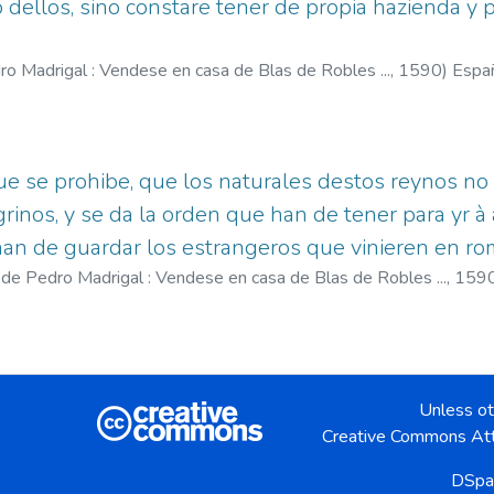
 dellos, sino constare tener de propia hazienda y p
.
ro Madrigal : Vendese en casa de Blas de Robles ...,
1590
)
Espa
 de, fl. 1568-1592
ue se prohibe, que los naturales destos reynos no
rinos, y se da la orden que han de tener para yr à 
n de guardar los estrangeros que vinieren en rom
 de Pedro Madrigal : Vendese en casa de Blas de Robles ...,
159
, Blas de, fl. 1568-1592
Unless ot
Creative Commons Att
DSpa