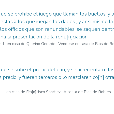
ue se prohibe el iuego que llaman los bueltos, y l
estas à los que iuegan los dados ; y ansi mismo la
llos officios que son renunciables, se saquen dent
a la presentacion de la renu[n]ciacion
rid : en casa de Querino Gerardo : Vendese en casa de Blas de Rob
1592
;
Gerardo, Querino, fl. 1579-1588
;
España Pragmática, 1583
ue se sube el precio del pan, y se acrecienta[n] la
 precio, y fueren terceros o lo mezclaren co[n] otr
.. : en casa de Fra[n]cisco Sanchez : A costa de Blas de Robles ..
hez, Francisco, fl. 1572-1590