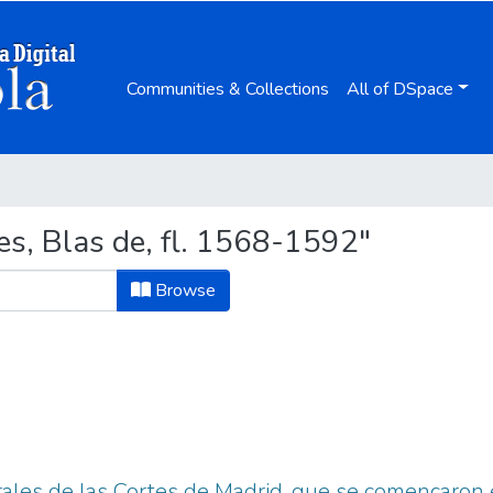
Communities & Collections
All of DSpace
s, Blas de, fl. 1568-1592"
Browse
ales de las Cortes de Madrid, que se començaron e