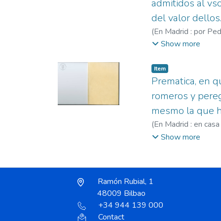
admitidos al vso
del valor dellos
(
En Madrid : por Ped
1600
;
Robles, Blas
Show more
Item
Prematica, en q
romeros y pereg
mesmo la que ha
(
En Madrid : en casa
1586-1600
;
Robles
Show more
Ramón Rubial, 1
48009 Bilbao
+34 944 139 000
Contact