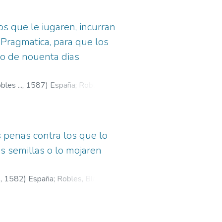
os que le iugaren, incurran
 Pragmatica, para que los
ro de nouenta dias
les ...,
1587
)
España
;
Robles,
-5-9
s penas contra los que lo
as semillas o lo mojaren
.,
1582
)
España
;
Robles, Blas de,