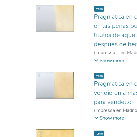
Item
Pragmatica en q
en las penas pu
titulos de aque
despues de hech
(
Impresso ... en Mad
Blas de, fl. 1568-
Show more
Item
Pragmatica en q
vendieren a mas
para vendello.
(
Impressa en Madrid .
fl. 1568-1592
;
Sánc
Show more
Item