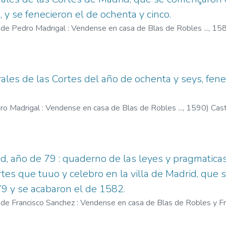
, y se fenecieron el de ochenta y cinco.
 de Pedro Madrigal : Vendense en casa de Blas de Robles ...,
15
. 1586-1600
;
Robles, Blas de, fl. 1568-1592
ales de las Cortes del año de ochenta y seys, fene
ro Madrigal : Vendense en casa de Blas de Robles ...,
1590
)
Cast
00
;
Robles, Blas de, fl. 1568-1592
id, año de 79 : quaderno de las leyes y pragmati
rtes que tuuo y celebro en la villa de Madrid, que
9 y se acabaron el de 1582.
 de Francisco Sanchez : Vendense en casa de Blas de Robles y Fra
z, Francisco, fl. 1575-1608
;
Robles, Blas de, fl. 1568-1592
;
Sá