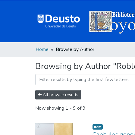
Home
Browse by Author
Browsing by Author "Roble
All browse results
Now showing
1 - 9 of 9
Item
Capitulos gener