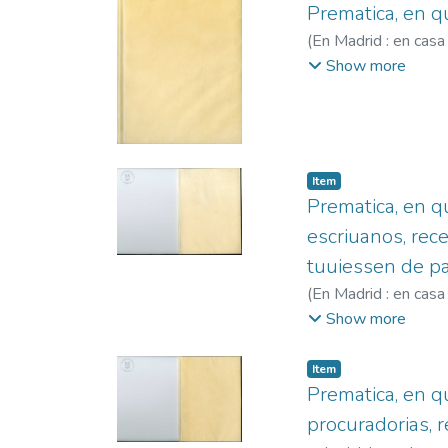
Prematica, en q
(
En Madrid : en casa
1586-1600
;
Robles
Show more
Item
Prematica, en qu
escriuanos, rece
tuuiessen de pat
(
En Madrid : en casa
1586-1600
;
Robles
Show more
Item
Prematica, en q
procuradorias, r