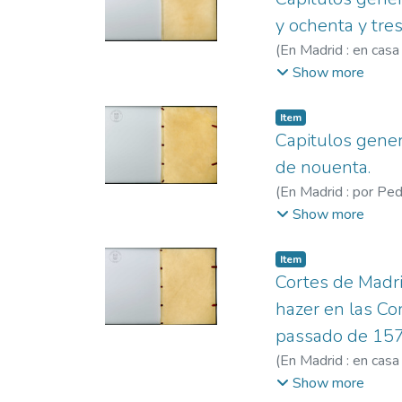
y ochenta y tres
(
En Madrid : en casa
Madrigal, Pedro, fl
Show more
Item
Capitulos gener
de nouenta.
(
En Madrid : por Ped
Pedro, fl. 1586-16
Show more
Item
Cortes de Madr
hazer en las Co
passado de 157
(
En Madrid : en casa
(Reino). Cortes
;
Lópe
Show more