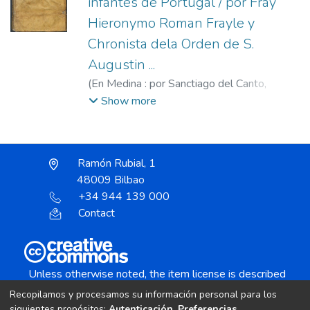
infantes de Portugal / por Fray
Hieronymo Roman Frayle y
Chronista dela Orden de S.
Augustin ...
(
En Medina : por Sanctiago del Canto,
1595
)
Román, Jerónimo (O.S.A.), 1535-
Show more
1597.
;
Canto, Santiago del, fl. 1592-1597.
Ramón Rubial, 1
48009 Bilbao
+34 944 139 000
Contact
Unless otherwise noted, the item license is described
as:
Recopilamos y procesamos su información personal para los
Creative Commons Attribution-NonCommercial-
siguientes propósitos:
Autenticación, Preferencias,