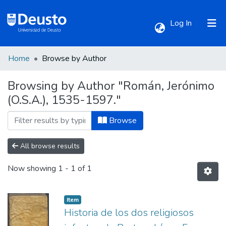
(current)
Log In
Home
Browse by Author
Communities & Collections
Browsing by Author "Román, Jerónimo
(O.S.A.), 1535-1597."
All of DSpace
Browse
All browse results
Now showing
1 - 1 of 1
Item
Historia de los dos religiosos