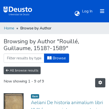
(current)
Log In
Home
Browse by Author
Communities & Collections
Browsing by Author "Rouillé,
Guillaume, 1518?-1589"
All of DSpace
Browse
All browse results
Now showing
1 - 9 of 9
Item
Aeliani De historia animalium libri