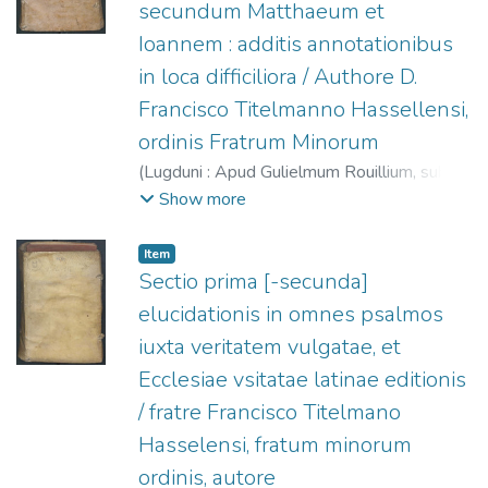
secundum Matthaeum et
Ioannem : additis annotationibus
in loca difficiliora / Authore D.
Francisco Titelmanno Hassellensi,
ordinis Fratrum Minorum
(
Lugduni : Apud Gulielmum Rouillium, sub
Scuto Veneto,
1556
)
Titelmans, Franciscus
Show more
(O.F.M. Cap.), 1502-1537
;
Rouillé,
Guillaume, 1518?-1589
Item
Sectio prima [-secunda]
elucidationis in omnes psalmos
iuxta veritatem vulgatae, et
Ecclesiae vsitatae latinae editionis
/ fratre Francisco Titelmano
Hasselensi, fratum minorum
ordinis, autore