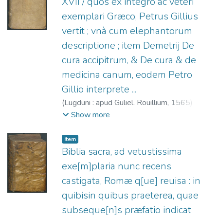
XVII / quos ex integro ac veteri
exemplari Græco, Petrus Gillius
vertit ; vnà cum elephantorum
descriptione ; item Demetrij De
cura accipitrum, & De cura & de
medicina canum, eodem Petro
Gillio interprete ...
(
Lugduni : apud Guliel. Rouillium,
1565
)
Eliano, Claudio
;
Rouillé, Guillaume, 1518?
Show more
-1589
;
Gilles, Pierre, 1490-1555.
Elephanti nova descriptio
;
Demetrius
Item
Pepagomenus. De cura et medicina
Biblia sacra, ad vetustissima
accipitrum
;
Demetrius Pepagomenus. De
exe[m]plaria nunc recens
cura et medicina canum
castigata, Romæ q[ue] reuisa : in
quibisin quibus praeterea, quae
subseque[n]s præfatio indicat