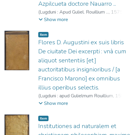
Azpilcueta doctore Nauarro ...
(
Lugduni : Apud Guliel. Rouillium ...,
1575
)
Azpilcueta, Martín de, 1492?-1586
;
Rouillé,
Show more
Guillaume, 1518?-1589
Item
Flores D. Augustini ex suis libris
De ciuitate Dei excerpti : vnà cum
aliquot sententiis [et]
auctoritatibus insignioribus / [a
Francisco Marono] ex omnibus
illius operibus selectis.
(
Lugduni : apud Gulielmum Rouillium,
1580
)
Agustín, Santo
;
François de Meyronnes
Show more
(O.F.M.), ca. 1285-ca. 1328
;
Rouillé,
Guillaume, 1518?-1589
Item
Institutiones ad naturalem et