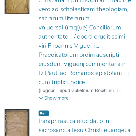
christianam philosophiam, maxime
vero ad scholasticam theologiam,
sacrarum literarum,
vniuersaliúmq[ue] Conciliorum
authoritate ... / opera eruditissimi
viri F. Ioannis Viguerii ...
Praedicatorum ordini adscripti ... ;
eiusdem Viguerij commentaria in
D. Pauli ad Romanos epistolam ... ;
cum triplici indice ...
(
Lugduni : apud Gulielmum Rouillium,
1571
)
Rouillé, Guillaume, 1518?-1589
;
Viguier,
Show more
Jean (O.P.), m. 1550
Item
Paraphrastica elucidatio in
sacrosancta Iesu Christi euangelia