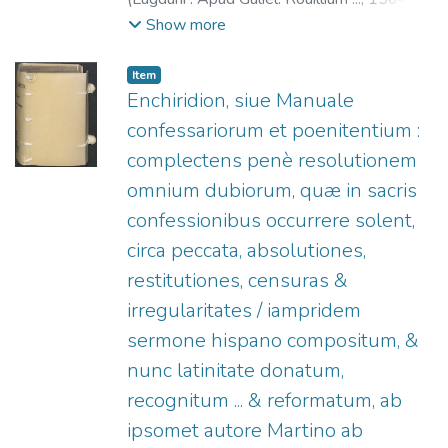
Sonnius, Franciscus, 1506-1576
;
Rouillé,
Show more
Guillaume, 1518?-1589
Item
Enchiridion, siue Manuale
confessariorum et poenitentium :
complectens penè resolutionem
omnium dubiorum, quæ in sacris
confessionibus occurrere solent,
circa peccata, absolutiones,
restitutiones, censuras &
irregularitates / iampridem
sermone hispano compositum, &
nunc latinitate donatum,
recognitum ... & reformatum, ab
ipsomet autore Martino ab