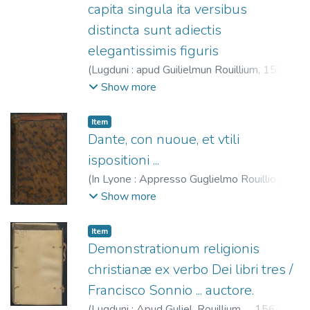
capita singula ita versibus
distincta sunt adiectis
elegantissimis figuris
(
Lugduni : apud Guilielmun Rouillium,
1581
)
Eskrich, Pierre, ca. 1530-ca. 1590
;
Rouillé,
Show more
Guillaume, 1518?-1589
Item
Dante, con nuoue, et vtili
ispositioni ...
(
In Lyone : Appresso Guglielmo Rouillio,
1552
)
Alighieri, Dante, 1265-1321
;
Show more
Rouillé, Guillaume, 1518?-1589
Item
Demonstrationum religionis
christianæ ex verbo Dei libri tres /
Francisco Sonnio ... auctore.
(
Lugduni : Apud Guliel. Rouillium ...,
1564
)