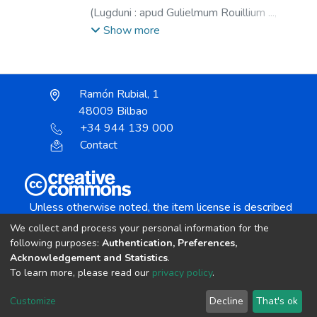
(
Lugduni : apud Gulielmum Rouillium ...,
1556
)
Titelmans, Franciscus (O.F.M. Cap.),
Show more
1502-1537
;
Rouillé, Guillaume, 1518?
-1589
Ramón Rubial, 1
48009 Bilbao
+34 944 139 000
Contact
Unless otherwise noted, the item license is described
as:
We collect and process your personal information for the
Creative Commons Attribution-NonCommercial-
following purposes:
Authentication, Preferences,
NoDerivs 4.0 License
Acknowledgement and Statistics
.
To learn more, please read our
privacy policy
.
DSpace software
copyright © 2002-2026
LYRASIS
Customize
Decline
That's ok
Cookie settings
Send Feedback