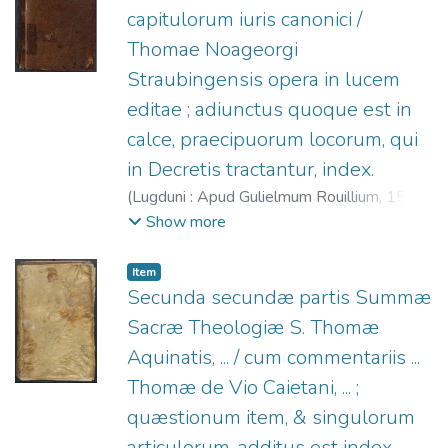
capitulorum iuris canonici /
Thomae Noageorgi
Straubingensis opera in lucem
editae ; adiunctus quoque est in
calce, praecipuorum locorum, qui
in Decretis tractantur, index.
(
Lugduni : Apud Gulielmum Rouillium,
1588
)
Naogeorgus, Thomas, 1511-1563.
;
Rouillé,
Show more
Guillaume, 1518?-1589.
Item
Secunda secundæ partis Summæ
Sacræ Theologiæ S. Thomæ
Aquinatis, ... / cum commentariis ...
Thomæ de Vio Caietani, ... ;
quæstionum item, & singulorum
articulorum, additus est index.