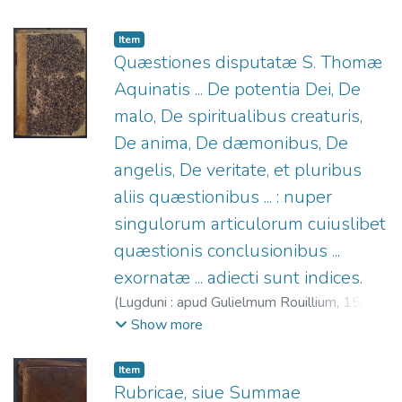
Vio, Tommaso (O.P.), 1469-1534.
;
Rouillé,
Guillaume, 1518?-1589.
Item
Quæstiones disputatæ S. Thomæ
Aquinatis ... De potentia Dei, De
malo, De spiritualibus creaturis,
De anima, De dæmonibus, De
angelis, De veritate, et pluribus
aliis quæstionibus ... : nuper
singulorum articulorum cuiuslibet
quæstionis conclusionibus ...
exornatæ ... adiecti sunt indices.
(
Lugduni : apud Gulielmum Rouillium,
1569
)
Tomás de Aquino, Santo, 1225?-1274.
;
Show more
Rouillé, Guillaume, 1518?-1589.
Item
Rubricae, siue Summae