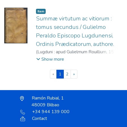
Rouillé, Guillaume, 1518?-1589.
Item
Summæ virtutum ac vitiorum :
tomus secundus / Gulielmo
Peraldo Episcopo Lugdunensi,
Ordinis Prædicatorum, authore.
(
Lugduni : apud Gulielmum Rouillium,
1571
)
Guillaume Perault (O.P.), ca. 1200-1271.
;
Show more
Rouillé, Guillaume, 1518?-1589.
(current)
«
1
2
»
Ramón Rubial, 1
48009 Bilbao
+34 944 139 000
Contact