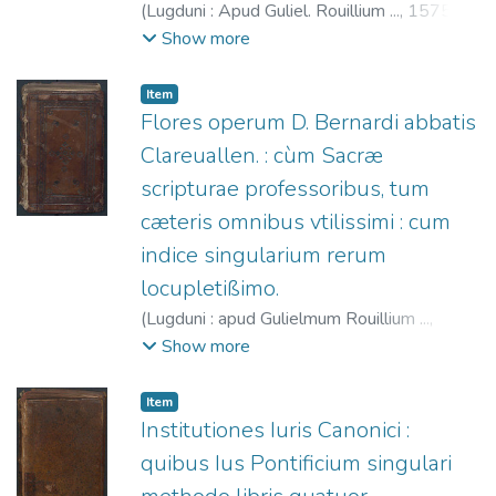
(
Lugduni : Apud Guliel. Rouillium ...,
1575
)
Azpilcueta, Martín de, 1492?-1586.
;
Show more
Rouillé, Guillaume, 1518?-1589.
Item
Flores operum D. Bernardi abbatis
Clareuallen. : cùm Sacræ
scripturae professoribus, tum
cæteris omnibus vtilissimi : cum
indice singularium rerum
locupletißimo.
(
Lugduni : apud Gulielmum Rouillium ...,
1564
)
Bernardo de Claraval, Santo, 1091?
Show more
-1153.
;
Rouillé, Guillaume, 1518?-1589.
Item
Institutiones Iuris Canonici :
quibus Ius Pontificium singulari