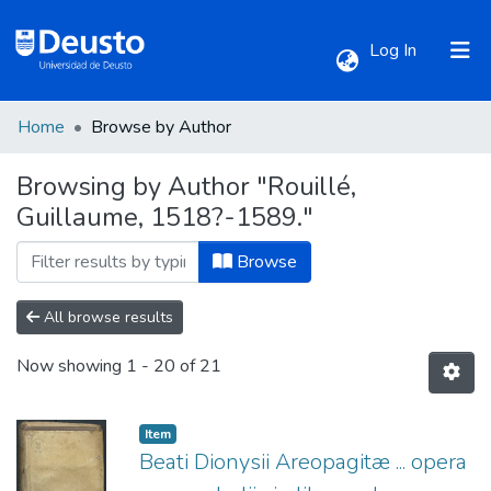
(current)
Log In
Home
Browse by Author
Communities & Collections
Browsing by Author "Rouillé,
Guillaume, 1518?-1589."
All of DSpace
Browse
All browse results
Now showing
1 - 20 of 21
Item
Beati Dionysii Areopagitæ ... opera