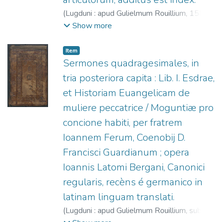
(
Lugduni : apud Gulielmum Rouillium,
1588
)
Tomás de Aquino, Santo, 1225?-1274.
;
De
Show more
Vio, Tommaso (O.P.), 1469-1534.
;
Rouillé,
Guillaume, 1518?-1589.
Item
Sermones quadragesimales, in
tria posteriora capita : Lib. I. Esdrae,
et Historiam Euangelicam de
muliere peccatrice / Moguntiæ pro
concione habiti, per fratrem
Ioannem Ferum, Coenobij D.
Francisci Guardianum ; opera
Ioannis Latomi Bergani, Canonici
regularis, recèns é germanico in
latinam linguam translati.
(
Lugduni : apud Gulielmum Rouillium, sub