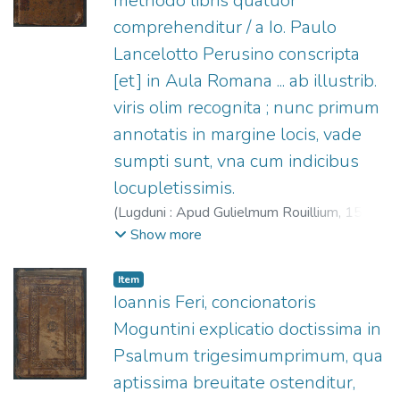
methodo libris quatuor
comprehenditur / a Io. Paulo
Lancelotto Perusino conscripta
[et] in Aula Romana ... ab illustrib.
viris olim recognita ; nunc primum
annotatis in margine locis, vade
sumpti sunt, vna cum indicibus
locupletissimis.
(
Lugduni : Apud Gulielmum Rouillium,
1587
)
Lancellotti, Giovanni Paolo, 1522-1590.
;
Show more
Rouillé, Guillaume, 1518?-1589.
Item
Ioannis Feri, concionatoris
Moguntini explicatio doctissima in
Psalmum trigesimumprimum, qua
aptissima breuitate ostenditur,