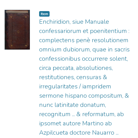
Ausultus, impensis ... Gulielmi Rouilii),
1546
)
Titelmans, Franciscus (O.F.M. Cap.), 1502-
Item
1537.
;
Rouillé, Guillaume, 1518?-1589.
;
Enchiridion, siue Manuale
Roussin, Étienne, 1500?-1547.
;
Ausoult,
confessariorum et poenitentium :
Jean, fl. 1534-1580.
complectens penè resolutionem
omnium dubiorum, quae in sacris
confessionibus occurrere solent,
circa peccata, absolutiones,
restitutiones, censuras &
irregularitates / iampridem
sermone hispano compositum, &
nunc latinitate donatum,
recognitum ... & reformatum, ab
ipsomet autore Martino ab
Azpilcueta doctore Nauarro ...