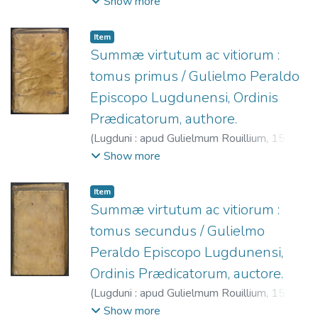
scuto Veneto,
1557
)
Wild, Johann (O.F.M.),
Show more
1495-1554.
;
Latomus, Johannes, 1524-
1578.
;
Rouillé, Guillaume, 1518?-1589.
Item
Summæ virtutum ac vitiorum :
tomus primus / Gulielmo Peraldo
Episcopo Lugdunensi, Ordinis
Prædicatorum, authore.
(
Lugduni : apud Gulielmum Rouillium,
1571
)
Guillaume Perault (O.P.), ca. 1200-1271.
;
Show more
Rouillé, Guillaume, 1518?-1589.
Item
Summæ virtutum ac vitiorum :
tomus secundus / Gulielmo
Peraldo Episcopo Lugdunensi,
Ordinis Prædicatorum, auctore.
(
Lugduni : apud Gulielmum Rouillium,
1585
)
Guillaume Perault (O.P.), ca. 1200-1271.
;
Show more