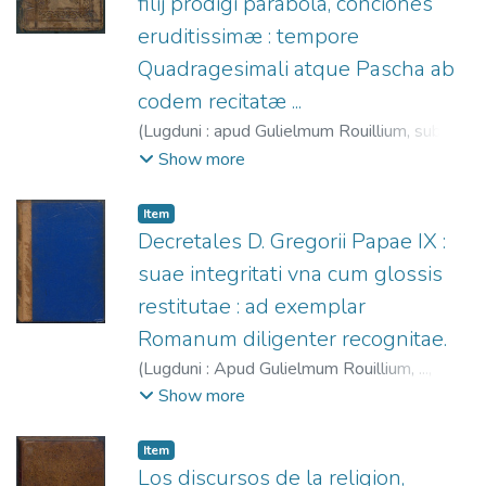
filij prodigi parabola, conciones
eruditissimæ : tempore
Quadragesimali atque Pascha ab
codem recitatæ ...
(
Lugduni : apud Gulielmum Rouillium, sub
scuto Veneto (excudebat Philibertus
Show more
Rolletius),
1557
)
Wild, Johann (O.F.M.),
1495-1554.
;
Rouillé, Guillaume, 1518?
Item
-1589.
;
Rollet, Philibert, 1495?-1562?
Decretales D. Gregorii Papae IX :
suae integritati vna cum glossis
restitutae : ad exemplar
Romanum diligenter recognitae.
(
Lugduni : Apud Gulielmum Rouillium, ...,
1584
)
Iglesia Católica. Papa (1227-1241:
Show more
Gregorio IX)
;
Rouillé, Guillaume, 1518?
-1589.
Item
Los discursos de la religion,