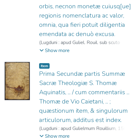
orbis, necnon monetæ cuiusq[ue]
regionis nomenclatura ac valor,
omnia, qua fieri potuit diligentia
emendata ac denuò excusa.
(
Lugduni : apud Guliel. Rouil. sub scuto
Veneti (excudebant Philibertus Rolletius, et
Show more
Bartholomæus Frænus),
1549
)
Pau, Jeroni,
m. 1497.
;
Rouillé, Guillaume, 1518?-1589.
;
Item
Rollet, Philibert, 1495?-1562?
;
Frein,
Prima Secundæ partis Summæ
Barthélemi, ca. 1498-ca. 1556.
Sacræ Theologiæ S. Thomæ
Aquinatis, ... / cum commentariis ...
Thomæ de Vio Caietani, ... ;
quæstionum item, & singulorum
articulorum, additus est index.
(
Lugduni : apud Gulielmum Rouillium,
1588
)
Tomás de Aquino, Santo, 1225?-1274.
;
De
Show more