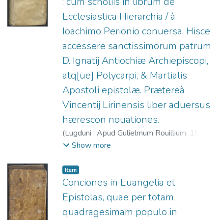
: cum scholiis in librum de
Ecclesiastica Hierarchia / à
Ioachimo Perionio conuersa. Hisce
accessere sanctissimorum patrum
D. Ignatij Antiochiæ Archiepiscopi,
atq[ue] Polycarpi, & Martialis
Apostoli epistolæ. Prætereà
Vincentij Lirinensis liber aduersus
hærescon nouationes.
(
Lugduni : Apud Gulielmum Rouillium,
1585
)
Pseudo-Dionisio Areopagita.
;
Rouillé,
Show more
Guillaume, 1518?-1589.
;
Périon, Joachim
(O.S.B.), ca. 1499-1559?
;
Ignacio de
Item
Antioquía, Santo, m. ca. 110. Epistolae.
;
Conciones in Euangelia et
Policarpo, Santo. Epistola ad philippenses.
;
Epistolas, quae per totam
Marcial, Santo. Epistola ad Burdegalenses.
;
quadragesimam populo in
Vicente de Lérins, Santo, m. ca. 450.