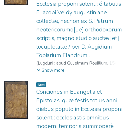
Ecclesia proponi solent : é tabulis
Commonitorium.
F. Iacobi Veldy augustiniane
collectæ, necnon ex S. Patrum
neotericorúmq[ue] orthodoxorum
scriptis, magno studio auctæ [et]
locupletatæ / per D. Aegidium
Topiarium Flandrum ...
(
Lugduni : apud Gulielmum Rouillium,
1568
)
Prieele, Gilles vanden, m. 1579.
;
Veldius,
Show more
Jacobus (O.S.A), m. 1583.
;
Rouillé,
Guillaume, 1518?-1589.
Item
Conciones in Euangelia et
Epistolas, quæ festis totius anni
diebus populo in Ecclesia proponi
solent : ecclesiastis omnibus
moderni temporis summoperè