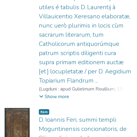
utiles é tabulis D. Laurentij à
Villauicentio Xeresano elaboratæ,
nunc uerò plurimis in locis cùm
sacrarum literarum, tum
Catholicorum antiquorúmque
patrum scriptis diligenti cura
supra primam editionem auctæ
[et] locupletatæ / per D. Aegidium
Topiarium Flandrum ...
(
Lugduni : apud Gulielmum Rouillium,
1568
)
Prieele, Gilles vanden, m. 1579.
;
Show more
Villavicencio, Lorenzo (O.S.A.)
;
Rouillé,
Guillaume, 1518?-1589.
Item
D. Ioannis Feri, summi templi
Moguntinensis concionatoris, de