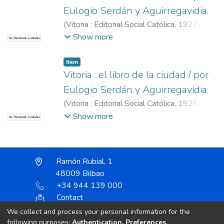
Eulogio Serdán y Aguirregavidia.
(
Vitoria : Editorial Social Católica,
1927
)
Serdán y Aguirregavidia, Eulogio, 1853-
Show more
No Thumbnail Available
1929
Item
Vitoria : el libro de la ciudad / por
Eulogio Serdán y Aguirregavidia.
(
Vitoria : Editorial Social Católica,
1926
)
Serdán y Aguirregavidia, Eulogio, 1853-
Show more
No Thumbnail Available
1929
Ramón Rubial, 1
48009 Bilbao
+34 944 139 000
Contact
We collect and process your personal information for the
following purposes:
Authentication, Preferences,