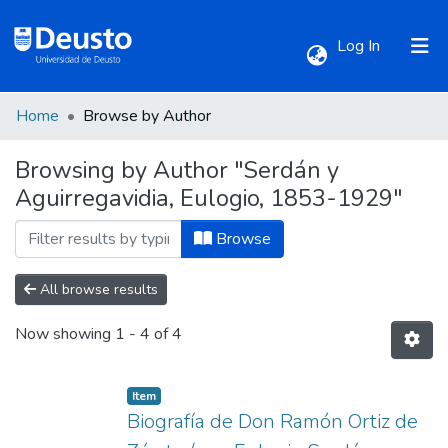
(current)
Log In
Home
Browse by Author
Communities & Collections
Browsing by Author "Serdán y
Aguirregavidia, Eulogio, 1853-1929"
All of DSpace
Browse
All browse results
Now showing
1 - 4 of 4
Item
Biografía de Don Ramón Ortiz de