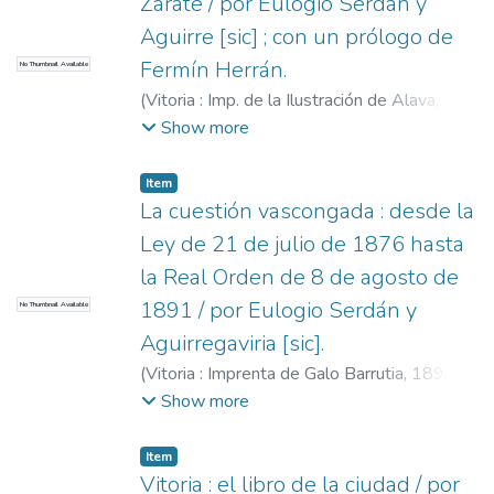
Zárate / por Eulogio Serdán y
Aguirre [sic] ; con un prólogo de
Fermín Herrán.
No Thumbnail Available
(
Vitoria : Imp. de la Ilustración de Alava,
1888
)
Serdán y Aguirregavidia, Eulogio,
Show more
1853-1929
Item
La cuestión vascongada : desde la
Ley de 21 de julio de 1876 hasta
la Real Orden de 8 de agosto de
1891 / por Eulogio Serdán y
No Thumbnail Available
Aguirregaviria [sic].
(
Vitoria : Imprenta de Galo Barrutia,
1891
)
Serdán y Aguirregavidia, Eulogio, 1853-
Show more
1929
Item
Vitoria : el libro de la ciudad / por