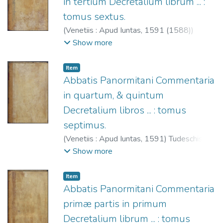
in tertium Decretalium librum ... :
tomus sextus.
(
Venetiis : Apud Iuntas,
1591 (1588)
)
Tudeschis, Nicolaus de, 1386-1445.
;
Show more
Giunta, Lucantonio, 1540-1602.
;
Società
dell'Aquila che si rinnova (Venecia)
;
Iglesia
Item
Católica. Papa (1227-1241: Gregorio IX).
Abbatis Panormitani Commentaria
Decretales.
in quartum, & quintum
Decretalium libros ... : tomus
septimus.
(
Venetiis : Apud Iuntas,
1591
)
Tudeschis,
Nicolaus de, 1386-1445.
;
Giunta.
;
Società
Show more
dell'Aquila che si rinnova (Venecia)
;
Iglesia
Católica. Papa (1227-1241: Gregorio IX).
Item
Decretales.
Abbatis Panormitani Commentaria
primæ partis in primum
Decretalium librum ... : tomus