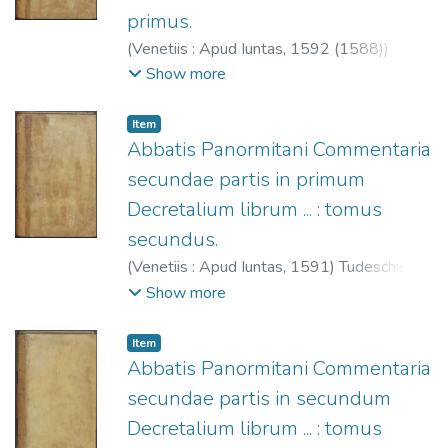
primus.
(
Venetiis : Apud Iuntas,
1592 (1588)
)
Tudeschis, Nicolaus de, 1386-1445.
;
Show more
Giunta, Lucantonio, 1540-1602.
;
Società
dell'Aquila che si rinnova (Venecia)
;
Iglesia
Item
Católica. Papa (1227-1241: Gregorio IX).
Abbatis Panormitani Commentaria
Decretales.
secundae partis in primum
Decretalium librum ... : tomus
secundus.
(
Venetiis : Apud Iuntas,
1591
)
Tudeschis,
Nicolaus de, 1386-1445.
;
Giunta,
Show more
Lucantonio, 1540-1602.
;
Società
dell'Aquila che si rinnova (Venecia)
;
Iglesia
Item
Católica. Papa (1227-1241: Gregorio IX).
Abbatis Panormitani Commentaria
Decretales.
secundae partis in secundum
Decretalium librum ... : tomus