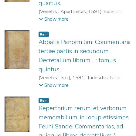
quartus.
(
Venetiis : Apud Iuntas,
1591
)
Tudeschis,
Nicolaus de, 1386-1445.
;
Giunta,
Show more
Lucantonio, 1540-1602.
;
Società
dell'Aquila che si rinnova (Venecia)
;
Iglesia
Item
Católica. Papa (1227-1241: Gregorio IX).
Abbatis Panormitani Commentaria
Decretales.
tertiæ partis in secundum
Decretalium librum ... : tomus
quintus.
(
Venetiis : [s.n.],
1591
)
Tudeschis, Nicolaus
de, 1386-1445.
;
Società dell'Aquila che si
Show more
rinnova (Venecia)
;
Iglesia Católica. Papa
(1227-1241: Gregorio IX). Decretales.
Item
Repertorium rerum, et verborum
memorabilium, in locupletissimos
Felini Sandei Commentarios, ad
quinque libros decretalium /