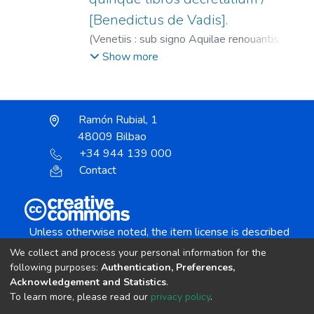
[Benedictus de Vadis].
(
Venetiis : sub signo Aquilae renouantis
(Excudebatur apud Gasparem Bindonum,,
Show more
1574
)
Sandeo, Felino Maria, 1444-1503.
;
Vadis, Benedictus.
;
Bindoni, Gaspare, fl.
1562-1589.
;
Società dell'Aquila che si
Ramón Rubial, 1
rinnova (Venecia)
48009 Bilbao
+34 944 139 000
Contact
Unless otherwise noted, the item license is described
as:
We collect and process your personal information for the
Creative Commons Attribution-NonCommercial-
following purposes:
Authentication, Preferences,
NoDerivs 4.0 License
Acknowledgement and Statistics
.
To learn more, please read our
privacy policy
.
DSpace software
copyright © 2002-2026
LYRASIS