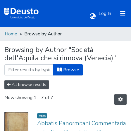
(current)
Log In
Home
Browse by Author
Communities & Collections
Browsing by Author "Società
dell'Aquila che si rinnova (Venecia)"
All of DSpace
Browse
All browse results
Now showing
1 - 7 of 7
Item
Abbatis Panormitani Commentaria