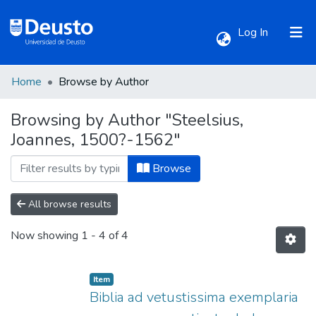
(current)
Log In
Home
Browse by Author
Communities & Collections
Browsing by Author "Steelsius,
Joannes, 1500?-1562"
All of DSpace
Browse
All browse results
Now showing
1 - 4 of 4
Item
Biblia ad vetustissima exemplaria