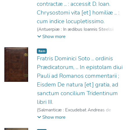
contractæ ... : accessit D. Ioan.
Chrysostomi vita [et] homiliæ ... :
cum indice locupletissimo.
(
Antuerpiæ : In ædibus Ioannis Steelsii
(Typis Ioan[nis] Graphei),
1547
)
Juan
Show more
Crisóstomo, Santo, m. 407
;
Steelsius,
Joannes, 1500?-1562
;
Grapheus, Joannes,
Item
fl. 1527-1569
Fratris Dominici Soto ... ordinis
Prædicatorum, ... In epistolam diui
Pauli ad Romanos commentarii ;
Eisdem De natura [et] gratia, ad
sanctum concilium Tridentinum
libri III.
(
Salmanticæ : Excudebat Andreas de
Portonariis,
1551
)
Soto, Domingo de (O.P.),
Show more
1494-1560
;
Portonariis, Andrea de, fl.