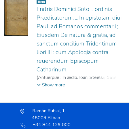
1547-1568
;
Steelsius, Joannes, 1500?
Item
-1562
Fratris Dominici Soto ... ordinis
Prædicatorum, ... In epistolam diui
Pauli ad Romanos commentarii ;
Eiusdem De natura & gratia, ad
sanctum concilium Tridentinum
libri III : cum Apologia contra
reuerendum Episcopum
Catharinum.
(
Antuerpiæ : In ædib. Ioan. Steelsii,
1550
)
Soto, Domingo de (O.P.), 1494-1560
;
Show more
Portonariis, Andrea de, fl. 1547-1568
;
Steelsius, Joannes, 1500?-1562
Ramón Rubial, 1
48009 Bilbao
+34 944 139 000