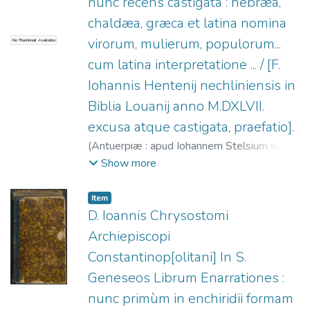
nunc recens castigata : hebræa,
chaldæa, græca et latina nomina
virorum, mulierum, populorum...
No Thumbnail Available
cum latina interpretatione ... / [F.
Iohannis Hentenij nechliniensis in
Biblia Louanij anno M.DXLVII.
excusa atque castigata, praefatio].
(
Antuerpiæ : apud Iohannem Stelsium sub
scuto Burgundiæ,
1561
)
Hentenius,
Show more
Joannes, 1500-1566
;
Steelsius, Joannes,
1500?-1562
Item
D. Ioannis Chrysostomi
Archiepiscopi
Constantinop[olitani] In S.
Geneseos Librum Enarrationes :
nunc primùm in enchiridii formam