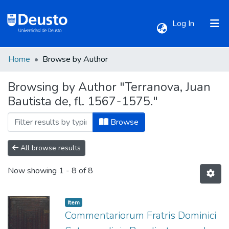
(current)
Log In
Home
Browse by Author
Communities & Collections
Browsing by Author "Terranova, Juan
Bautista de, fl. 1567-1575."
All of DSpace
Browse
All browse results
Now showing
1 - 8 of 8
Item
Commentariorum Fratris Dominici