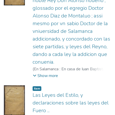
noble Rey Don Alonso noueno ;
glossado por el egregio Doctor
Alonso Diaz de Montaluo ; assi
mesmo por vn sabio Doctor de la
vniuersidad de Salamanca
addicionado, y concordado con las
siete partidas, y leyes del Reyno,
dando a cada ley la addicion que
conuenia.
(
En Salamanca : En casa de Iuan Baptista de
Terranoua,
1569
)
Alfonso X, Rey de
Show more
Castilla, 1221-1284.
;
Díaz de Montalvo,
Alonso, 1405-1499.
;
Terranova, Juan
Item
Bautista de, fl. 1567-1575.
;
Sabio Doctor
Las Leyes del Estilo, y
de la Universidad de Salamanca, Un.
declaraciones sobre las leyes del
Fuero ...