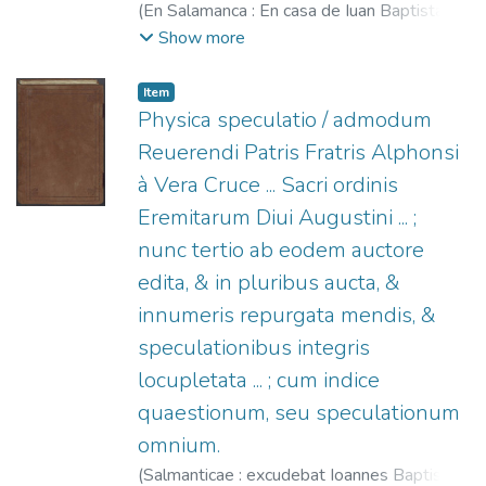
(
En Salamanca : En casa de Iuan Baptista de
Terranoua,
1569
)
Terranova, Juan Bautista
Show more
de, fl. 1567-1575.
Item
Physica speculatio / admodum
Reuerendi Patris Fratris Alphonsi
à Vera Cruce ... Sacri ordinis
Eremitarum Diui Augustini ... ;
nunc tertio ab eodem auctore
edita, & in pluribus aucta, &
innumeris repurgata mendis, &
speculationibus integris
locupletata ... ; cum indice
quaestionum, seu speculationum
omnium.
(
Salmanticae : excudebat Ioannes Baptista à