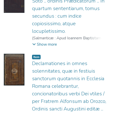
Soto ... ordinis Prædicatorum ... In
quartum sententiarum, tomus
secundus : cum indice
copiosissimo, atque
locupletissimo.
(
Salmanticæ : Apud Ioannem Baptistam à
Terranoua,
1569/1568
)
Soto, Domingo de
Show more
(O.P.), 1494-1560.
;
Terranova, Juan
Bautista de, fl. 1567-1575.
;
Boyer, Benito,
Item
fl. 1550-1589.
Declamationes in omnes
solennitates, quæ in festiuis
sanctorum quotannis in Ecclesia
Romana celebrantur,
concionatoribus verbi Dei vtiles /
per Fratrem Alfonsum ab Orozco,
Ordinis sancti Augustini editæ ...