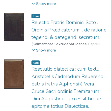
Terranoua : expensis Simonis à portonarijs,
Show more
1569
)
Alonso de la Vera Cruz (O.S.A.), ca.
1507-1584.
;
Terranova, Juan Bautista de, fl.
Item
1567-1575.
;
Portonariis, Simón de, fl.
Relectio Fratris Dominici Soto ...
1568-1587.
Ordinis Prædicatorum ... de ratione
tegendi & detegendi secretum.
(
Salmanticae : excudebat Ioanes Baptista á
Terranoua,
1570
)
Soto, Domingo de (O.P.),
Show more
1494-1560.
;
Terranova, Juan Bautista de, fl.
1567-1575.
Item
Resolutio dialectica : cum textu
Aristotelis / admodum Reuerendi
patris fratris Alphonsi à Vera
Cruce Sacri ordinis Eremitarum
Diui Augustini ... ; accessit breue
epitome totius Dialecticae.