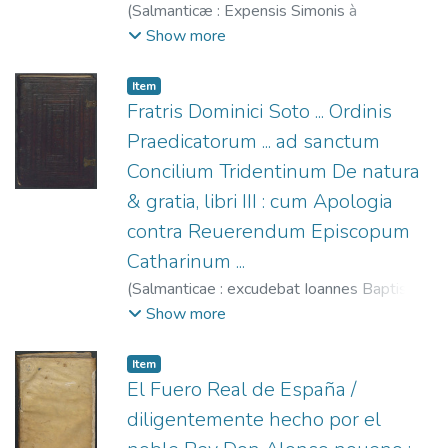
(
Salmanticæ : Expensis Simonis à
Portonarijs (apud Ioannem Baptistam à
Show more
Terranoua),
1573
)
Alonso de Orozco, Santo,
1500-1591.
;
Terranova, Juan Bautista de, fl.
Item
1567-1575.
;
Portonariis, Simón de, fl.
Fratris Dominici Soto ... Ordinis
1568-1587.
Praedicatorum ... ad sanctum
Concilium Tridentinum De natura
& gratia, libri III : cum Apologia
contra Reuerendum Episcopum
Catharinum ...
(
Salmanticae : excudebat Ioannes Baptista à
Terranoua,
1570
)
Soto, Domingo de (O.P.),
Show more
1494-1560.
;
Boyer, Benito, fl. 1550-
1589.
;
Terranova, Juan Bautista de, fl.
Item
1567-1575.
El Fuero Real de España /
diligentemente hecho por el