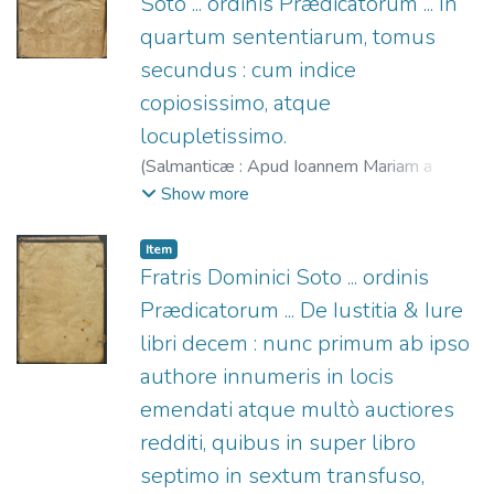
Soto ... ordinis Prædicatorum ... In
quartum sententiarum, tomus
secundus : cum indice
copiosissimo, atque
locupletissimo.
(
Salmanticæ : Apud Ioannem Mariam a
Terranoua Expensis Benedicti Boyerij
Show more
Bibliopolæ,
1566
)
Soto, Domingo de (O.P.),
1494-1560
;
Boyer, Benito, fl. 1550-1589
;
Item
Terranova, Juan María de, fl. 1552-1567
Fratris Dominici Soto ... ordinis
Prædicatorum ... De Iustitia & Iure
libri decem : nunc primum ab ipso
authore innumeris in locis
emendati atque multò auctiores
redditi, quibus in super libro
septimo in sextum transfuso,