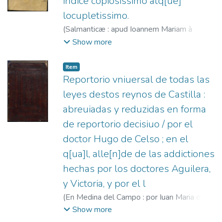
indice copiosissimo atq[ue]
locupletissimo.
(
Salmanticæ : apud Ioannem Mariam à
Terranoua,
1560
)
Torquemada, Juan de
Show more
(O.P.), 1388-1468
;
Terranova, Juan María
de, fl. 1552-1567
Item
Reportorio vniuersal de todas las
leyes destos reynos de Castilla :
abreuiadas y reduzidas en forma
de reportorio decisiuo / por el
doctor Hugo de Celso ; en el
q[ua]l, alle[n]de de las addictiones
hechas por los doctores Aguilera,
y Victoria, y por el l
(
En Medina del Campo : por Iuan Maria da
Terranoua, y Iacome de Liarcari (En la
Show more
imprenta de Francisco del Canto),
1553
)