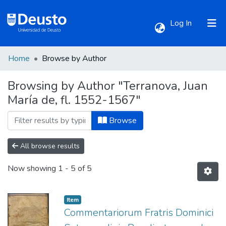
(current)
Log In
Home
Browse by Author
Communities & Collections
Browsing by Author "Terranova, Juan
María de, fl. 1552-1567"
All of DSpace
Browse
All browse results
Now showing
1 - 5 of 5
Item
Commentariorum Fratris Dominici