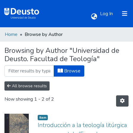
(current)
Log In
Home
Browse by Author
Communities & Collections
Browsing by Author "Universidad de
Deusto. Facultad de Teología"
All of DSpace
Browse
All browse results
Now showing
1 - 2 of 2
Item
Introducción a la teología litúrgica