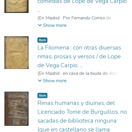
comedias de Lope de Vega Carpio
...
(
En Madrid : Por Fernando Correa de
Montenegro Acosta de Miguel de Siles ...
Show more
Vendense en su casa, ...,
1621
)
Vega, Lope
de, 1562-1635
;
Correa de Montenegro,
Item
Fernando, fl. 1620-1621
;
Siles, Miguel de
La Filomena : con otras diuersas
rimas, prosas y versos / de Lope
de Vega Carpio, ...
(
En Madrid : en casa de la biuda de Alonso
Martin, a costa de Alonso Pérez,
1621
)
Show more
Vega, Lope de, 1562-1635
;
Martín de
Balboa, Alonso, Viuda de, fl. 1614-1639
;
Item
Pérez, Alonso, ca. 1560-1647
Rimas humanas y diuinas, del
Licenciado Tome de Burguillos, no
sacadas de biblioteca ninguna
(que en castellano se llama