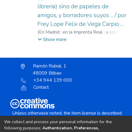
libreria) sino de papeles de
amigos, y borradores suyos ... / por
Frey Lope Felix de Vega Carpio ...
(
En Madrid : en la Imprenta Real : a costa de
Mateo de la Bastida ...,
1674
)
Vega, Lope
Show more
de, 1562-1635
;
Bastida, Mateo de la
;
Imprenta Real (Madrid)
Ramón Rubial, 1
48009 Bilbao
+34 944 139 000
Contact
Unless otherwise noted, the item license is described
as:
We collect and process your personal information for the
Creative Commons Attribution-NonCommercial-
following purposes:
Authentication, Preferences,