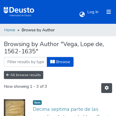
(current)
Log In
Home
Browse by Author
Communities & Collections
Browsing by Author "Vega, Lope de,
1562-1635"
All of DSpace
Browse
All browse results
Now showing
1 - 3 of 3
Item
Decima septima parte de las