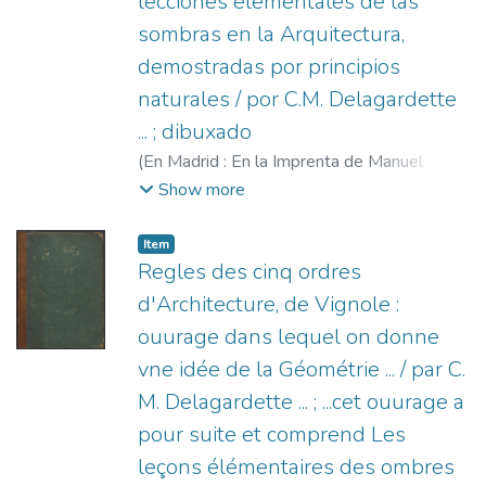
lecciones elementales de las
sombras en la Arquitectura,
demostradas por principios
naturales / por C.M. Delagardette
... ; dibuxado
(
En Madrid : En la Imprenta de Manuel
Gonzalez,
1792
)
Vignola, Giacomo Barozzi
Show more
da, 1507-1573
;
González, Manuel, fl.
1787-1798
;
Delagardette, Claude Mathieu,
Item
1762-1805
;
Martínez de la Torre, Fausto
;
Regles des cinq ordres
Asensio, Josef, 1759-ca. 1820
d'Architecture, de Vignole :
ouurage dans lequel on donne
vne idée de la Géométrie ... / par C.
M. Delagardette ... ; ...cet ouurage a
pour suite et comprend Les
leçons élémentaires des ombres