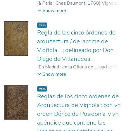
(
à Paris : Chez Daumont,
1760
)
Vignola,
Giacomo Barozzi da, 1507-1573
;
Daumont,
Show more
Jean-François, fl. 1740-1775
Item
Regla de las cinco órdenes de
arquitectura / de Iacome de
Vigñola ... ; delineado por Don
Diego de Villanueua ...
(
En Madrid : en la Oficina de ... Iuachin Ybarra
Acosta de ... Gabriel Segura ... y de ... Manl.
Show more
Rodriguez ...,
1764
)
Vignola, Giacomo
Barozzi da, 1507-1573
;
Ibarra, Joaquín,
Item
1725-1785
;
Villanueva, Diego de, 1715-
Reglas de los cinco ordenes de
1774
;
Segura, Gabriel
;
Rodríguez, Manuel
Arquitectura de Vignola : con vn
Mariano, 1729-1802
orden Dórico de Posidonia, y vn
apéndice que contiene las