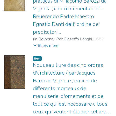
prattica / di M. Iacomo Barozzi da
Vignola ; con i commentari del
Reuerendo Padre Maestro
Egnatio Danti dell' ordine de'
predicatori ...
(
In Bologna : Per Gioseffo Longhi,
1682
)
Vignola, Giacomo Barozzi da, 1507-1573
;
Show more
Danti, Ignazio, 1537-1586
;
Longhi,
Giuseppe, fl.1650-1691
Item
Nouueau liure des cinq ordres
d'architecture / par Jacques
Barrozio Vignole ; enrichi de
differents morceaux de
menuiserie, d'ornements et de
tout ce qui est necessaire a tous
ceux qui veulent étudier cet art ... .