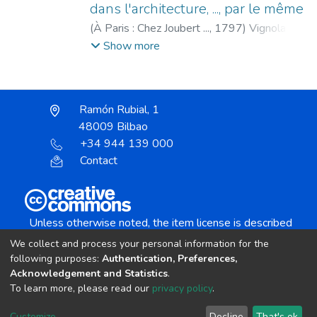
dans l'architecture, ..., par le même
(
À Paris : Chez Joubert ...,
1797
)
Vignola,
Giacomo Barozzi da, 1507-1573
;
Show more
Delagardette, Claude Mathieu, 1762-1805
;
Joubert, François Étienne, fl. 1787-1797
Ramón Rubial, 1
48009 Bilbao
+34 944 139 000
Contact
Unless otherwise noted, the item license is described
as:
We collect and process your personal information for the
Creative Commons Attribution-NonCommercial-
following purposes:
Authentication, Preferences,
NoDerivs 4.0 License
Acknowledgement and Statistics
.
To learn more, please read our
privacy policy
.
DSpace software
copyright © 2002-2026
LYRASIS
Customize
Decline
That's ok