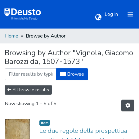
(current)
Log In
Home
Browse by Author
Communities & Collections
Browsing by Author "Vignola, Giacomo
Barozzi da, 1507-1573"
All of DSpace
Browse
All browse results
Now showing
1 - 5 of 5
Item
Le due regole della prospettiua