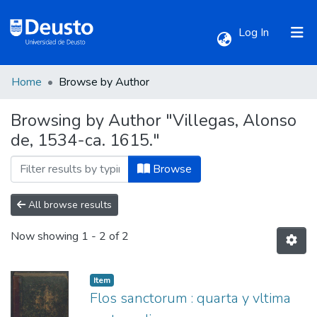
(current)
Log In
Home
Browse by Author
Communities & Collections
Browsing by Author "Villegas, Alonso
de, 1534-ca. 1615."
All of DSpace
Browse
All browse results
Now showing
1 - 2 of 2
Item
Flos sanctorum : quarta y vltima