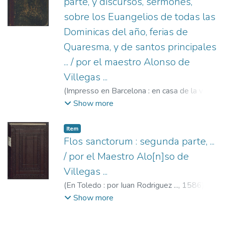
parte, y discursos, sermones,
sobre los Euangelios de todas las
Dominicas del año, ferias de
Quaresma, y de santos principales
... / por el maestro Alonso de
Villegas ...
(
Impresso en Barcelona : en casa de la viuda
Gotard,
1590
)
Villegas, Alonso de, 1534-
Show more
ca. 1615.
;
Viuda de Hubert Gotard, fl.
1590-1591.
Item
Flos sanctorum : segunda parte, ...
/ por el Maestro Alo[n]so de
Villegas ...
(
En Toledo : por Iuan Rodriguez ...,
1586
)
Villegas, Alonso de, 1534-ca. 1615.
;
Show more
Rodríguez, Juan, fl. 1581-1590.
;
Ángel,
Pedro, ca. 1567-ca. 1618.