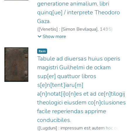
generatione animalium, libri
quinq[ue] / interprete Theodoro
Gaza.
(
[Venetiis] : [Simon Bevilaqua],
1495
)
Aristóteles
;
Gaza, Theodorus, ca. 1400-ca.
Show more
1475
;
Bevilacqua, Simone, fl. 1485-1518
Item
Tabule ad diuersas huius operis
magistri Guilhelmi de ockam
sup[er] quattuor libros
s[e]n[tent]iaru[m]
a[n]notat[i]o[n]es et ad ce[n]tilogij
theologici eiusdem co[n]clusiones
facile reperiendas apprime
conducibiles.
(
[Lugduni] : impressum est autem hoc opus