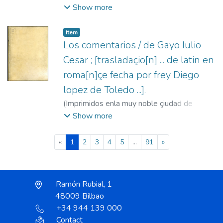
Lugduni p[er] M Iohanne[m] trechsel
Show more
alema[n]num ...,
1495-11-10
)
William of
Ockham, ca. 1285-ca. 1349
;
Trechsel, Jean,
Item
fl. 1488-1498
Los comentarios / de Gayo Iulio
Cesar ; [trasladaçio[n] ... de latin en
roma[n]çe fecha por frey Diego
lopez de Toledo ...].
(
Imprimidos enla muy noble çiudad de
Toledo : a costa del muy ho[n]rrado
Show more
mercader Melchior gorriçio por maestre
Pedro hagembach aleman,
1498-07-14
)
(current)
«
1
2
3
4
5
...
91
»
César, Cayo Julio
;
López de Toledo, Diego
;
Hagenbach, Pedro, fl. 1491-1502
;
Gorricio,
Melchor
Ramón Rubial, 1
48009 Bilbao
+34 944 139 000
Contact