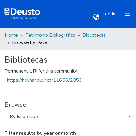
(current)
Log In
Home
Patrimonio Bibliográfico
Bibliotecas
Communities & Collections
Browse by Date
Bibliotecas
All of DSpace
Permanent URI for this community
https://hdl.handle.net/11656/2053
Browse
Browsing Bibliotecas by Issue Date
Filter results by year or month