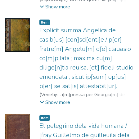
vico clauso brunelli [Iohannes Higman],
Show more
1488
)
William of Ockham, ca. 1285-ca.
1349
;
Higman, Johannes, fl. 1484-1500
Item
Explicit summa Angelica de
casib[us] [con]sci[enti]e / p[er]
fratre[m] Angelu[m] d[e] clauasio
co[m]pilata ; maxima cu[m]
dilige[n]tia reuisa, [et] fideli studio
emendata ; sicut ip[sum] op[us]
p[er] se sat[is] attestabit[ur].
(
Venetijs : i[m]pressa per Georgiu[m] de
Riuabenis Ma[n]tuanu[m], Al[ia]s
Show more
Pare[n]tem,
1489-10-09
)
Ángel de
Clavasio, Beato, ca. 1411-1495
;
Item
Arrivabene, Giorgio, fl. 1483-1520
El pelegrino dela vida humana /
[fray Guillelmo de guilleuila dela