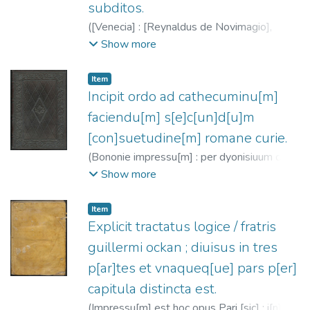
subditos.
(
[Venecia] : [Reynaldus de Novimagio],
1486/1488
)
Dandolo, Fantino, 1379-
Show more
1459
;
Rainaldus de Novimagio, fl. 1476-
1496
Item
Incipit ordo ad cathecuminu[m]
faciendu[m] s[e]c[un]d[u]m
[con]suetudine[m] romane curie.
(
Bononie impressu[m] : per dyonisiuum de
Odis,
1487-03-20
)
Iglesia Católica
;
Odis,
Show more
Dyonisius de, fl. 1487
Item
Explicit tractatus logice / fratris
guillermi ockan ; diuisus in tres
p[ar]tes et vnaqueq[ue] pars p[er]
capitula distincta est.
(
Impressu[m] est hoc opus Pari [sic] : i[n]