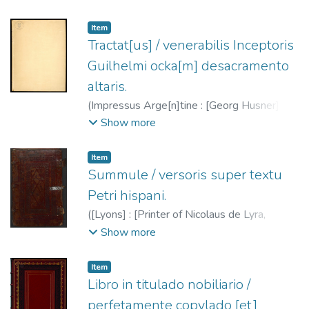
1285-ca. 1349
;
Husner, Georg, fl. 1470-
1506
Item
Tractat[us] / venerabilis Inceptoris
Guilhelmi ocka[m] desacramento
altaris.
(
Impressus Arge[n]tine : [Georg Husner],
1491-06-01
)
William of Ockham, ca.
Show more
1285-ca. 1349
;
Husner, Georg, fl. 1470-
1506
Item
Summule / versoris super textu
Petri hispani.
(
[Lyons] : [Printer of Nicolaus de Lyra,
Postilla super psalterium (H 10383)],
Show more
1491/1495
)
Versor, Johannes, m. ca. 1485
;
Juan XXI, Papa, m. 1277 Summulae
Item
logicales
;
Impresor de la Postilla de Nicolás
Libro in titulado nobiliario /
de Lyra
perfetamente copylado [et]