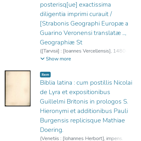
posterisq[ue] exactissima
diligentia imprimi curauit /
[Strabonis Geographi Europæ a
Guarino Veronensi translatæ ...,
Geographiæ St
(
[Tarvisii] : [Ioannes Vercellensis],
1480-08-
26
)
Estrabón
;
Rosso, Giovanni, fl. 1480-
Show more
1519
;
Guarinus Veronensis, 1374-1460
;
Tifernate, Gregorio, 1414-ca. 1462
Item
Biblia latina : cum postillis Nicolai
de Lyra et expositionibus
Guillelmi Britonis in prologos S.
Hieronymi et additionibus Pauli
Burgensis replicisque Mathiae
Doering.
(
Venetiis : [Iohannes Herbort], impens.