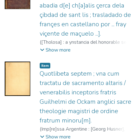
abadia d[e] ch[a]alis çerca dela
çibdad de sant lis ; trasladado de
françes en castellano por ... fray
viçente de maçuelo ...].
(
[Tholosa] : a ynstancia del honorable señor
maestre henrrico aleman que con grand
Show more
diligencia lo hizo imprimir enla villa de
tholosa,
1490
)
Guillaume de Digulleville (O.
Item
Cist.), 1295?-1380?
;
Mayer, Heinrich, m.
Quotlibeta septem ; vna cum
1499?
;
Mazuelo, Vicente de
tractatu de sacramento altaris /
venerabilis inceptoris fratris
Guilhelmi de Ockam anglici sacre
theologie magistri de ordine
fratrum minoru[m].
(
Imp[re]ssa Argentine : [Georg Husner],
1491-01-06
)
William of Ockham, ca.
Show more