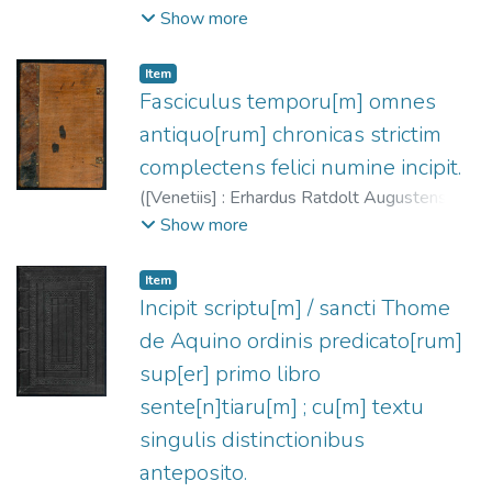
Iohannis de Colonia, Nicolai Jenson et
Show more
sociorum,
1481
)
Nicolas de Lyre (O.F.M.),
ca. 1270-1349
;
Pablo de Santa María, ca.
Item
1353-1435
;
Johann von Köln, fl. 1471-
Fasciculus temporu[m] omnes
1491
;
Herbort, Johann, m. 1484
;
Jenson,
antiquo[rum] chronicas strictim
Nicolas, ca. 1420-1480
;
Döring, Mathias
complectens felici numine incipit.
(O.F.M.), ca. 1400-1469
(
[Venetiis] : Erhardus Ratdolt Augustensis
impressioni parauit,
1485-09-08
)
Show more
Rolevinck, Wernerius (O. Cart.), 1425-
1502
;
Ratdolt, Erhard, 1447-ca. 1528
Item
Incipit scriptu[m] / sancti Thome
de Aquino ordinis predicato[rum]
sup[er] primo libro
sente[n]tiaru[m] ; cu[m] textu
singulis distinctionibus
anteposito.