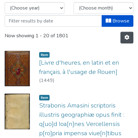
Browse
Now showing
1 - 20 of 1801
Item
[Livre d'heures, en latin et en
français, à l'usage de Rouen]
(
1449
)
Item
Strabonis Amasini scriptoris
illustris geographiæ opus finit :
q[uo]d Ioa[n]nes Vercellensis
p[ro]pria impensa viue[n]tibus