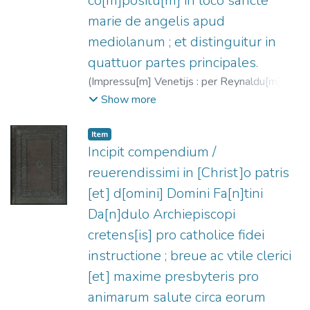
co[m]positu[m] in loco sancte
marie de angelis apud
mediolanum ; et distinguitur in
quattuor partes principales.
(
Impressu[m] Venetijs : per Reynaldu[m] de
nouimagio teoteutonicu[m],
1486-09-28
)
Show more
Rainaldus de Novimagio, fl. 1476-1496
;
Bartholomaeus de Chaimis (O.F.M.), m.
Item
1496
Incipit compendium /
reuerendissimi in [Christ]o patris
[et] d[omini] Domini Fa[n]tini
Da[n]dulo Archiepiscopi
cretens[is] pro catholice fidei
instructione ; breue ac vtile clerici
[et] maxime presbyteris pro
animarum salute circa eorum