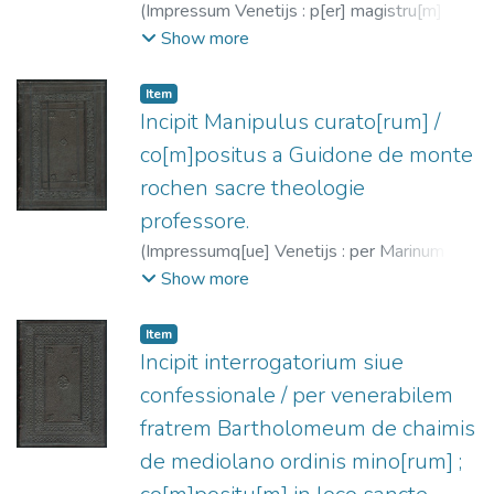
(
Impressum Venetijs : p[er] magistru[m]
Antoniu[m] de strata Cremone[n]sem,
Show more
1486-06-21
)
Tomás de Aquino, Santo,
1225?-1274
;
Strada, Antonio de, fl. 1479-
Item
1492
Incipit Manipulus curato[rum] /
co[m]positus a Guidone de monte
rochen sacre theologie
professore.
(
Impressumq[ue] Venetijs : per Marinum
sarracenu[m] ...,
1486-09-11
)
Guido de
Show more
Monte Rocherii
;
Saracenus, Marinus, fl.
1485-1492?
Item
Incipit interrogatorium siue
confessionale / per venerabilem
fratrem Bartholomeum de chaimis
de mediolano ordinis mino[rum] ;