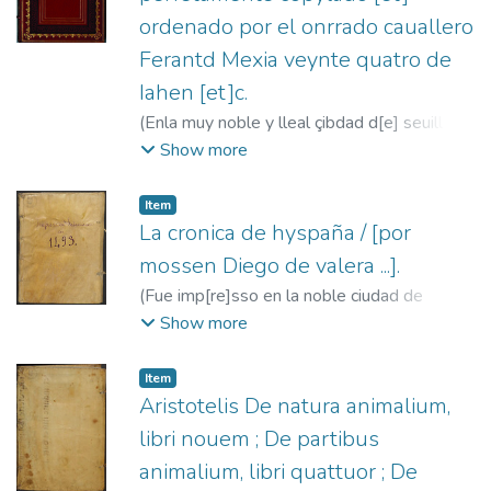
ordenado por el onrrado cauallero
Ferantd Mexia veynte quatro de
Iahen [et]c.
(
Enla muy noble y lleal çibdad d[e] seuilla :
inpressa por llos onrrados varones
Show more
maestros, Pedro brunt, Iua[n] gentil, fiel [et]
verdaderamente corregida [et]c,
1492-06-
Item
30
)
Mejía, Fernando, 1424-ca. 1500
;
Brun,
La cronica de hyspaña / [por
Pedro, fl. 1477-1506
;
Gentil, Juan, fl.
mossen Diego de valera ...].
1492-1498
(
Fue imp[re]sso en la noble ciudad de
Salama[n]ca : [Tip. de Nebrija: Gramática
Show more
(Haeb. 470)],
1493
)
Valera, Diego de,
1412-ca. 1488
;
Impresor de la Gramática
Item
de Nebrija, fl.1492-1500?
Aristotelis De natura animalium,
libri nouem ; De partibus
animalium, libri quattuor ; De