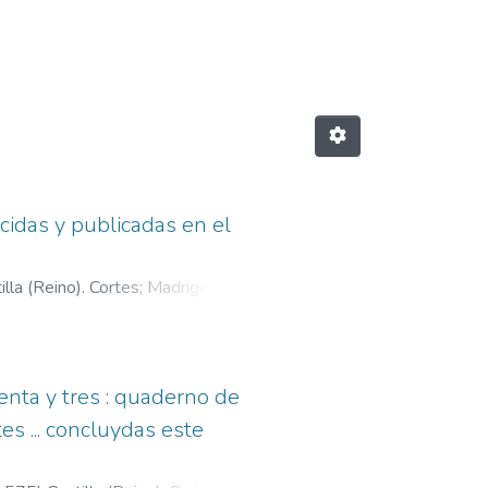
 (Reino) s.XVI fuentes"
cidas y publicadas en el
illa (Reino). Cortes
;
Madrigal,
enta y tres : quaderno de
s ... concluydas este