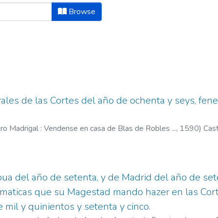
ect "Administración pública Castilla
Browse
ales de las Cortes del año de ochenta y seys, fene
ro Madrigal : Vendense en casa de Blas de Robles ...,
1590
)
Cast
00
;
Robles, Blas de, fl. 1568-1592
ua del año de setenta, y de Madrid del año de set
gmaticas que su Magestad mando hazer en las Corte
 mil y quinientos y setenta y cinco.