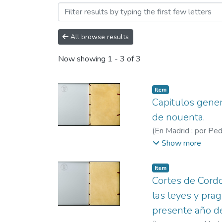
Browsing Siglo XVI by Subj
All browse results
Now showing
1 - 3 of 3
Item
Capitulos gener
de nouenta.
(
En Madrid : por Ped
Pedro, fl. 1586-16
Show more
Item
Cortes de Cordo
las leyes y pra
presente año de