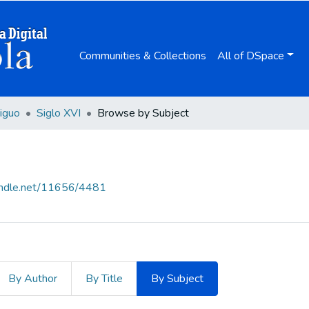
Communities & Collections
All of DSpace
iguo
Siglo XVI
Browse by Subject
handle.net/11656/4481
By Author
By Title
By Subject