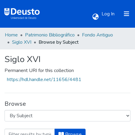
(current)
Log In
Home
Patrimonio Bibliográfico
Fondo Antiguo
Communities & Collections
Siglo XVI
Browse by Subject
Siglo XVI
All of DSpace
Permanent URI for this collection
https://hdl.handle.net/11656/4481
Browse
Browsing Siglo XVI by Subject "Administr
Browse