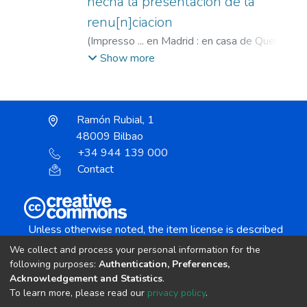
hecha la presentacion de la
renu[n]ciacion
(
Impresso ... en Madrid : en casa de Querino
Gerardo : Vendese en casa de Blas de
Show more
Robles ...,
1587
)
España
;
Robles, Blas de,
fl. 1568-1592
;
Gerardo, Querino, fl. 1579-
1588
;
España Pragmática, 1583-5-9
Ramón Rubial, 1
48009 Bilbao
+34 944 139 000
Contact
Unless otherwise noted, the item license is described
as:
We collect and process your personal information for the
Creative Commons Attribution-NonCommercial-
following purposes:
Authentication, Preferences,
NoDerivs 4.0 License
Acknowledgement and Statistics
.
To learn more, please read our
privacy policy
.
DSpace software
copyright © 2002-2026
LYRASIS