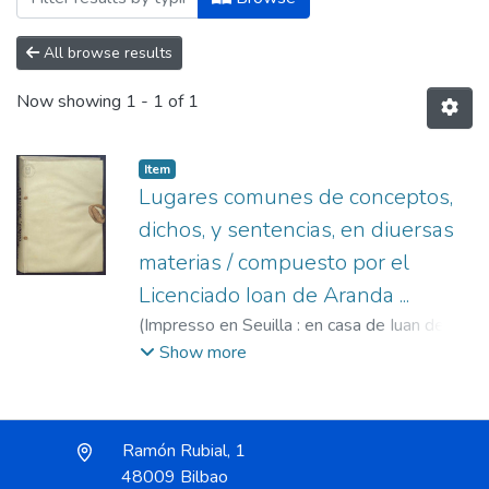
All browse results
Now showing
1 - 1 of 1
Item
Lugares comunes de conceptos,
dichos, y sentencias, en diuersas
materias / compuesto por el
Licenciado Ioan de Aranda ...
(
Impresso en Seuilla : en casa de Iuan de
Leon : a costa de Diego Vazquez, mercader
Show more
de libros,
1594/1595
)
Aranda, Juan de, fl.
1595
;
Vázquez, Diego, s.XVI
;
León, Juan de,
fl. 1585-1617
Ramón Rubial, 1
48009 Bilbao