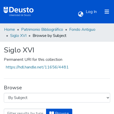
(current)
Log In
Home
Patrimonio Bibliográfico
Fondo Antiguo
Communities & Collections
Siglo XVI
Browse by Subject
Siglo XVI
All of DSpace
Permanent URI for this collection
https://hdl.handle.net/11656/4481
Browse
Browsing Siglo XVI by Subject "Aforismo
Browse